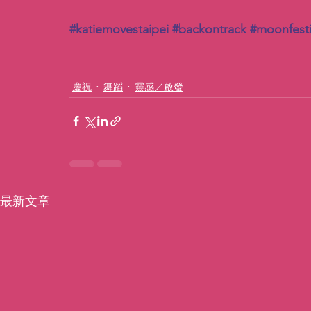
#katiemovestaipei
#backontrack
#moonfesti
慶祝
舞蹈
靈感／啟發
最新文章