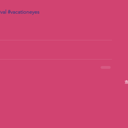
val
#vacationeyes