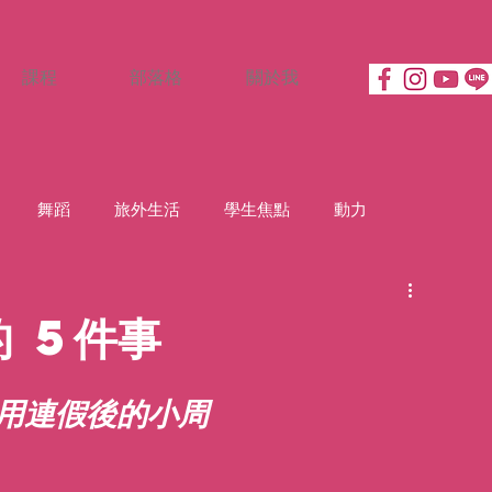
課程
部落格
關於我
舞蹈
旅外生活
學生焦點
動力
 5件事
用連假後的小周