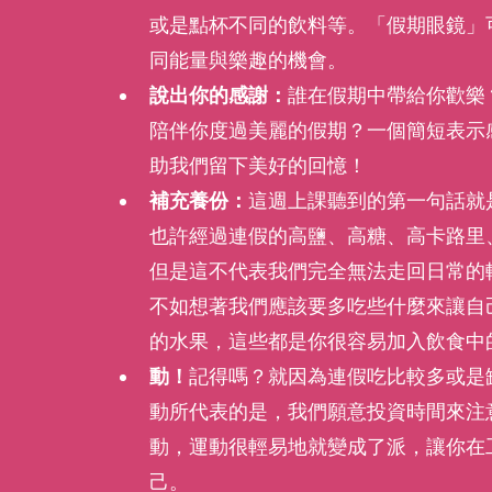
或是點杯不同的飲料等。「假期眼鏡」
同能量與樂趣的機會。
說出你的感謝：
誰在假期中帶給你歡樂
陪伴你度過美麗的假期？一個簡短表示
助我們留下美好的回憶！
補充養份：
這週上課聽到的第一句話就
也許經過連假的高鹽、高糖、高卡路里
但是這不代表我們完全無法走回日常的
不如想著我們應該要多吃些什麼來讓自
的水果，這些都是你很容易加入飲食中
動！
記得嗎？就因為連假吃比較多或是
動所代表的是，我們願意投資時間來注
動，運動很輕易地就變成了派，讓你在工
己。