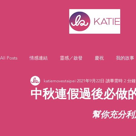
All Posts
情感連結
靈感／啟發
慶祝
我的故事
katiemovestaipei
2021年9月22日
讀畢需時 2 分鐘
中秋連假過後必做的
幫你充分利