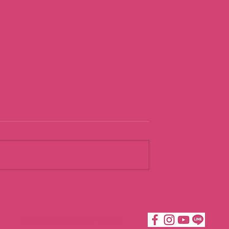
順應當下的流動
視角」翻轉日常
Katie Moves Taipei ©2019