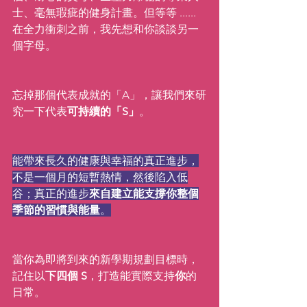
士、毫無瑕疵的健身計畫。但等等 ...... 
在全力衝刺之前，我先想和你談談另一
個字母。
忘掉那個代表成就的「A」，讓我們來研
究一下代表
可持續的「S」
。
能帶來長久的健康與幸福的真正進步，
不是一個月的短暫熱情，然後陷入低
谷；真正的進步
來自建立能支撐你整個
季節的習慣與能量
。
當你為即將到來的新學期規劃目標時，
記住以
下四個 S
，打造能實際支持
你
的
日常。