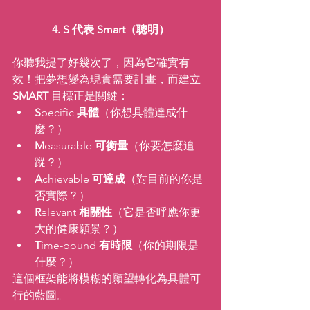
4. S 代表 Smart（聰明）
你聽我提了好幾次了，因為它確實有
效！把夢想變為現實需要計畫，而建立 
SMART 
目標正是關鍵：
S
pecific
 具體
（你想具體達成什
麼？）
M
easurable 
可衡量
（你要怎麼追
蹤？）
A
chievable 
可達成
（對目前的你是
否實際？）
R
elevant 
相關性
（它是否呼應你更
大的健康願景？）
T
ime-bound 
有時限
（你的期限是
什麼？）
這個框架能將模糊的願望轉化為具體可
行的藍圖。