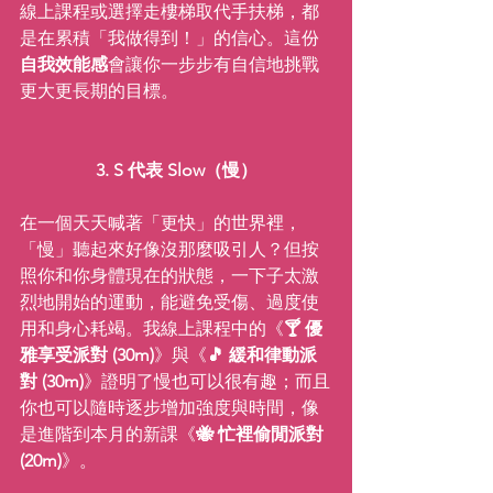
線上課程或選擇走樓梯取代手扶梯，都
是在累積「我做得到！」的信心。這份
自我效能感
會讓你一步步有自信地挑戰
更大更長期的目標。
3. S 代表 Slow（慢）
在一個天天喊著「更快」的世界裡，
「慢」聽起來好像沒那麼吸引人？但按
照你和你身體現在的狀態，一下子太激
烈地開始的運動，能避免受傷、過度使
用和身心耗竭。我線上課程中的《
🍸 優
雅享受派對 (30m)
》與《
🎵 緩和律動派
對 (30m)
》證明了慢也可以很有趣；而且
你也可以隨時逐步增加強度與時間，像
是進階到本月的新課《
🐝 忙裡偷閒派對 
(20m)
》。