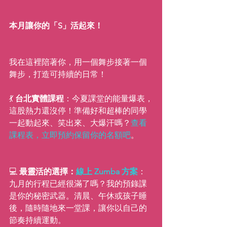
本月讓你的「S」活起來！
我在這裡陪著你，用一個舞步接著一個
舞步，打造可持續的日常！
💃 
台北實體課程
：今夏課堂的能量爆表，
這股熱力還沒停！準備好和超棒的同學
一起動起來、笑出來、大爆汗嗎？
查看
課程表，立即預約保留你的名額吧
。
💻 
最靈活的選擇：
線上 Zumba 方案
：
九月的行程已經很滿了嗎？我的預錄課
是你的秘密武器。清晨、午休或孩子睡
後，隨時隨地來一堂課，讓你以自己的
節奏持續運動。