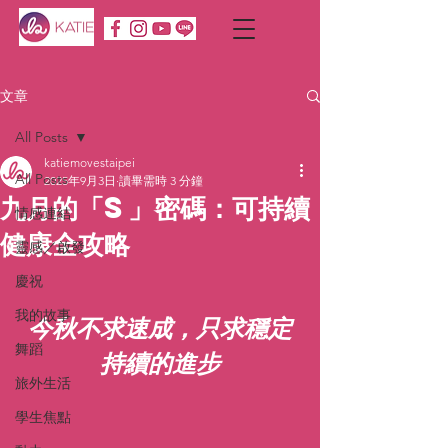
文章
All Posts
katiemovestaipei
All Posts
2025年9月3日
讀畢需時 3 分鐘
九月的「S」密碼：可持續
情感連結
健康全攻略
靈感／啟發
慶祝
我的故事
今秋不求速成，只求穩定
舞蹈
持續的進步
旅外生活
學生焦點