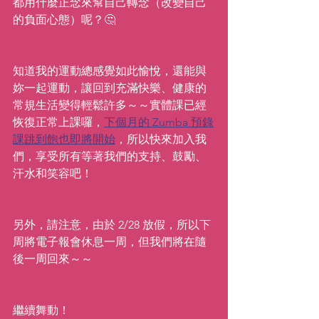
都用什麼正念來幫自己轉念（改變自己
的負面心態）呢？🤔
知道我的運動總感覺如此愉悅，還能與
妳一起運動，讓回到充滿快樂、健康的
常規生活變得輕鬆許多～～實體課已經
恢復正常上課囉，
下個月的 Zumba 預錄
課跳到飽也即將開始
，所以快來加入我
們，享受所有等著我們的支持、鼓勵、
汗水和笑容吧！
另外，請注意，由於 2/28 放假，所以下
周將電子報會休息一周，但我們將在隨
後一周回來～～
繼續舞動！