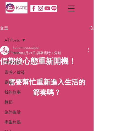
文章
All Posts
katiemovestaipei
All Posts
2024年2月21日
讀畢需時 2 分鐘
假期後心態重新開機！
情感連結
靈感／啟發
需要幫忙重新進入生活的
慶祝
節奏嗎？
我的故事
舞蹈
旅外生活
學生焦點