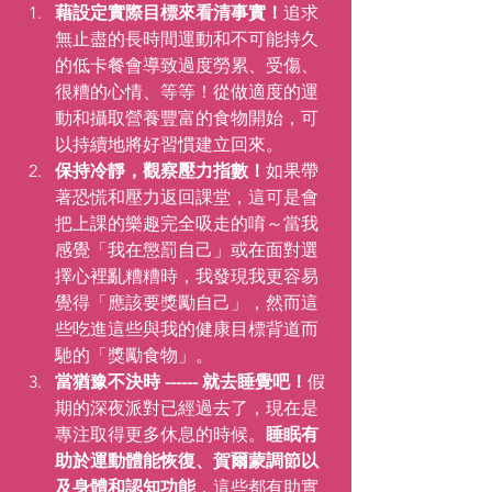
藉設定實際目標來看清事實！
追求
無止盡的長時間運動和不可能持久
的低卡餐會導致過度勞累、受傷、
很糟的心情、等等！從做適度的運
動和攝取營養豐富的食物開始，可
以持續地將好習慣建立回來。
保持冷靜，觀察壓力指數！
如果帶
著恐慌和壓力返回課堂，這可是會
把上課的樂趣完全吸走的唷～當我
感覺「我在懲罰自己」或在面對選
擇心裡亂糟糟時，我發現我更容易
覺得「應該要獎勵自己」，然而這
些吃進這些與我的健康目標背道而
馳的「獎勵食物」。
當猶豫不決時 ------ 就去睡覺吧！
假
期的深夜派對已經過去了，現在是
專注取得更多休息的時候。
睡眠有
助於運動體能恢復、賀爾蒙調節以
及身體和認知功能
，這些都有助實