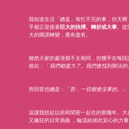
我知道生活「總是」有忙不完的事，但天啊
乎都正迎接著
巨大的抉擇、轉折或大事
。從
大的職涯轉變，應有盡有。
雖然大家的處境都不太相同，但幾乎在每段
彼此：「
我們都盡力了。我們會找到辦法的
而回答也總是：「
對，一切都會沒事的。
」
這讓我想起以前和閨密一起住的那幾年。大
又瘋狂的日常插曲 ，輪流給彼此安心的力