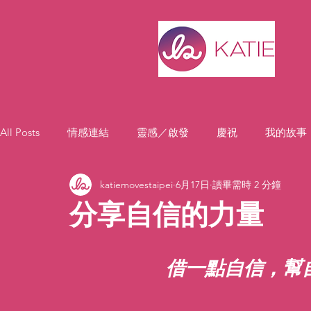
All Posts
情感連結
靈感／啟發
慶祝
我的故事
katiemovestaipei
6月17日
讀畢需時 2 分鐘
分享自信的力量
借一點自信，幫自