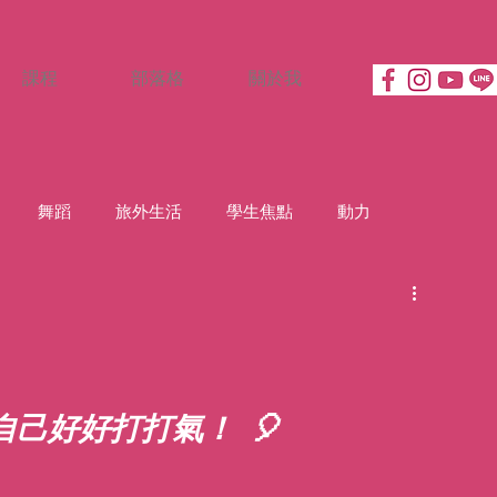
課程
部落格
關於我
舞蹈
旅外生活
學生焦點
動力
己好好打打氣！ 🎈