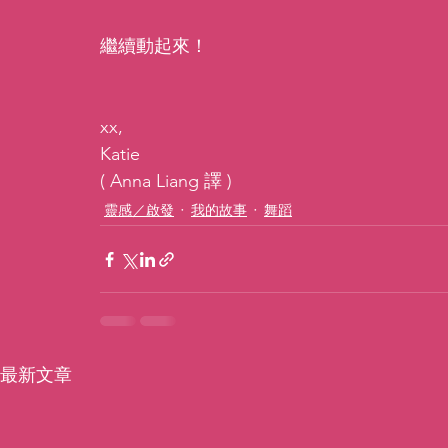
繼續動起來！
xx,
Katie
( Anna Liang 譯 )
靈感／啟發
我的故事
舞蹈
最新文章