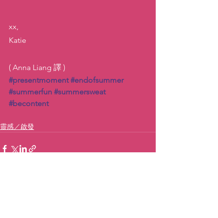
xx,
Katie
( Anna Liang 譯 )
#presentmoment
#endofsummer
#summerfun
#summersweat
#becontent
靈感／啟發
查看全部
最新文章