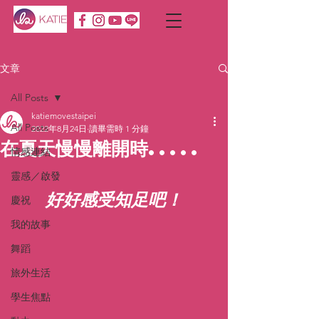
文章
All Posts
katiemovestaipei
All Posts
2022年8月24日
讀畢需時 1 分鐘
在夏天慢慢離開時.....
情感連結
靈感／啟發
好好感受知足吧！
慶祝
我的故事
舞蹈
旅外生活
學生焦點