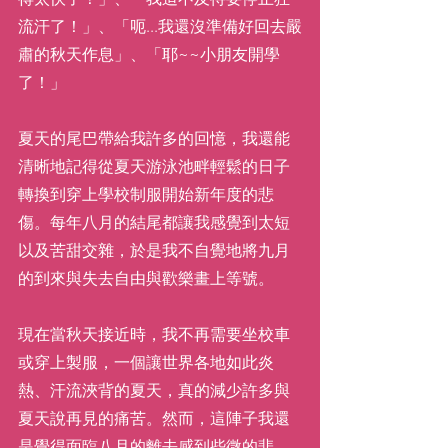
流汗了！」、「呃...我還沒準備好回去嚴
肅的秋天作息」、「耶~~小朋友開學
了！」
夏天的尾巴帶給我許多的回憶，我還能
清晰地記得從夏天游泳池畔輕鬆的日子
轉換到穿上學校制服開始新年度的悲
傷。每年八月的結尾都讓我感覺到太短
以及苦甜交雜，於是我不自覺地將九月
的到來與失去自由與歡樂畫上等號。
現在當秋天接近時，我不再需要坐校車
或穿上製服，一個讓世界各地如此炎
熱、汗流浹背的夏天，真的減少許多與
夏天說再見的痛苦。然而，這陣子我還
是覺得面臨八月的離去感到些微的悲