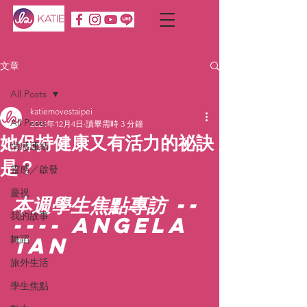
文章
All Posts
katiemovestaipei
All Posts
2024年12月4日
讀畢需時 3 分鐘
她保持健康又有活力的祕訣
情感連結
是？
靈感／啟發
慶祝
本週學生焦點專訪 --
我的故事
---- 
Angela 
Tan 
舞蹈
旅外生活
學生焦點