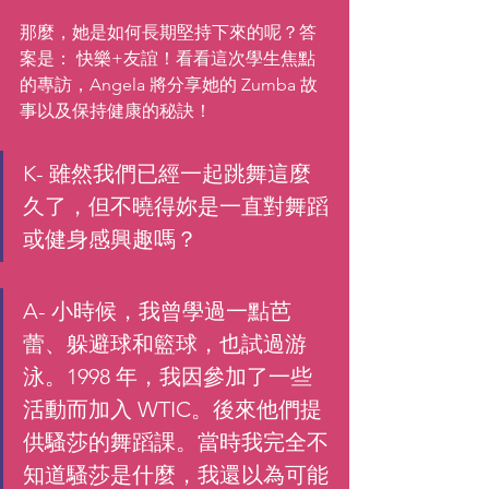
那麼，她是如何長期堅持下來的呢？答
案是： 快樂+友誼！看看這次學生焦點
的專訪，Angela 將分享她的 Zumba 故
事以及保持健康的秘訣！
K- 雖然我們已經一起跳舞這麼
久了，但不曉得妳是一直對舞蹈
或健身感興趣嗎？
A- 小時候，我曾學過一點芭
蕾、躲避球和籃球，也試過游
泳。1998 年，我因參加了一些
活動而加入 WTIC。後來他們提
供騷莎的舞蹈課。當時我完全不
知道騷莎是什麼，我還以為可能