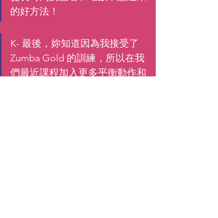
的好方法！
K-
 最後，妳知道因為我接受了 
Zumba Gold 的訓練，所以在我
們最近課程加入更多平衡動作和
簡化舞步，妳對於這個新型態的
課程有什麼看法？
A- 我們注意到了！我們覺得很
棒。這樣我們可以跳一輩子！甚
至我們 80 多歲的成員不但覺得
很有趣，並且可以跟上！
從 Angela 的故事學到
友誼、快樂和用妳
的速度跟隨，是保持活力的秘訣！
所