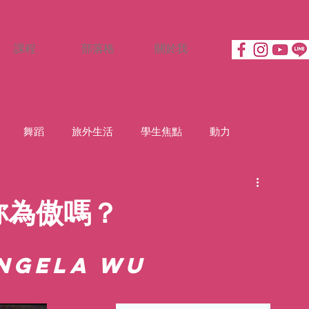
課程
部落格
關於我
舞蹈
旅外生活
學生焦點
動力
妳為傲嗎？
ngela Wu