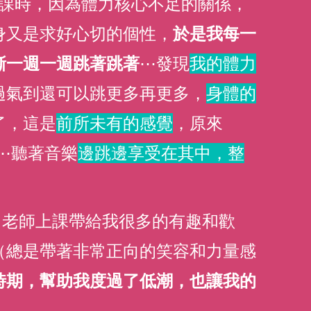
直播課時，因為體力核心不足的關係，
身又是求好心切的個性，
於是我每一
漸一週一週跳著跳著
⋯發現
我的體力
過氣到還可以跳更多再更多，
身體的
了，這是
前所未有的感覺
，原來 
⋯⋯聽著音樂
邊跳邊享受在其中，整
老師，老師上課帶給我很多的有趣和歡
（總是帶著非常正向的笑容和力量感
時期，幫助我度過了低潮，也讓我的