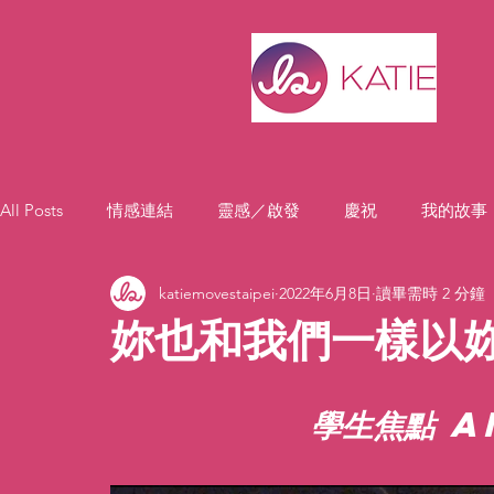
All Posts
情感連結
靈感／啟發
慶祝
我的故事
katiemovestaipei
2022年6月8日
讀畢需時 2 分鐘
妳也和我們一樣以
學生焦點 A