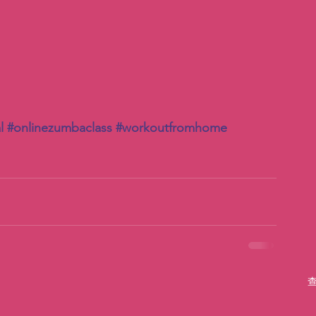
l
#onlinezumbaclass
#workoutfromhome