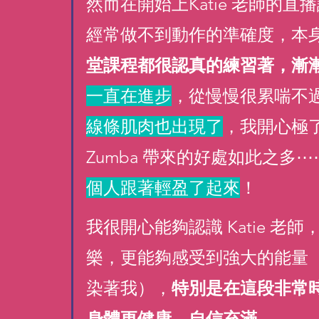
然而在開始上Katie 老師的
經常做不到動作的準確度，本
堂課程都很認真的練習著，漸
一直在進步
，從慢慢很累喘不
線條肌肉也出現了
，我開心極
Zumba 帶來的好處如此之多
個人跟著輕盈了起來
！
我很開心能夠認識 Katie 
樂，更能夠感受到強大的能量
染著我），
特別是在這段非常
身體更健康，自信充滿。