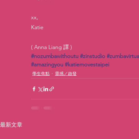
xx,
Katie
( Anna Liang 譯 )
#nozumbawithoutu
#zinstudio
#zumbavirtua
#amazingyou
#katiemovestaipei
學生焦點
靈感／啟發
最新文章