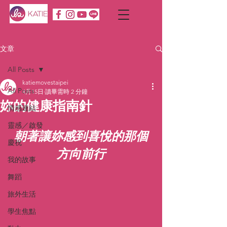
文章
All Posts
katiemovestaipei
All Posts
4月15日
讀畢需時 2 分鐘
妳的健康指南針
情感連結
靈感／啟發
朝著讓妳感到喜悅的那個
慶祝
方向前行
我的故事
舞蹈
旅外生活
學生焦點