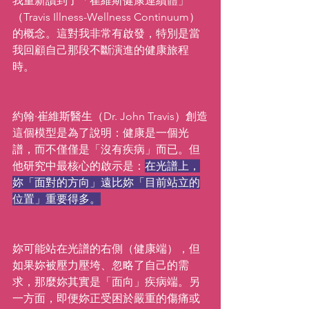
我重新讀到了「崔維斯健康連續體」
（Travis Illness-Wellness Continuum）
的概念。這對我非常有啟發，特別是當
我回顧自己那段不斷演進的健康旅程
時。
約翰·崔維斯醫生（Dr. John Travis）創造
這個模型是為了說明：健康是一個光
譜，而不僅僅是「沒有疾病」而已。但
他研究中最核心的啟示是：
在光譜上，
妳「面對的方向」遠比妳「目前站立的
位置」重要得多。
妳可能站在光譜的右側（健康端），但
如果妳被壓力壓垮、忽略了自己的需
求，那麼妳其實是「面向」疾病端。另
一方面，即便妳正受困於嚴重的傷痛或