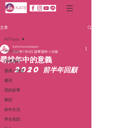
文章
All Posts
katiemovestaipei
All Posts
2020年7月8日
讀畢需時 2 分鐘
尋找年中的意義
情感連結
2020 前半年回顧
靈感／啟發
慶祝
我的故事
舞蹈
旅外生活
學生焦點