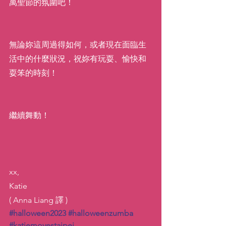
萬聖節的氛圍吧！
無論妳這周過得如何，或者現在面臨生
活中的什麼狀況，祝妳有玩耍、愉快和
耍笨的時刻！
繼續舞動！
xx,
Katie
( Anna Liang 譯 )
#halloween2023
#halloweenzumba
#katiemovestaipei