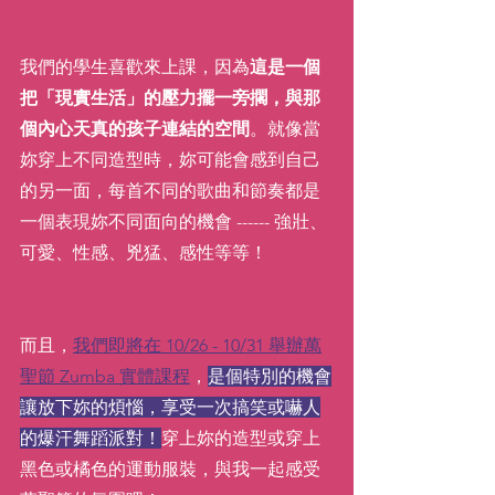
我們的學生喜歡來上課，因為
這是一個
把「現實生活」的壓力擺一旁擱，與那
個內心天真的孩子連結的空間
。就像當
妳穿上不同造型時，妳可能會感到自己
的另一面，每首不同的歌曲和節奏都是
一個表現妳不同面向的機會 ------ 強壯、
可愛、性感、兇猛、感性等等！
而且，
我們即將在 10/26 - 10/31 舉辦萬
聖節 Zumba 實體課程
，
是個特別的機會
讓放下妳的煩惱，享受一次搞笑或嚇人
的爆汗舞蹈派對！
穿上妳的造型或穿上
黑色或橘色的運動服裝，與我一起感受