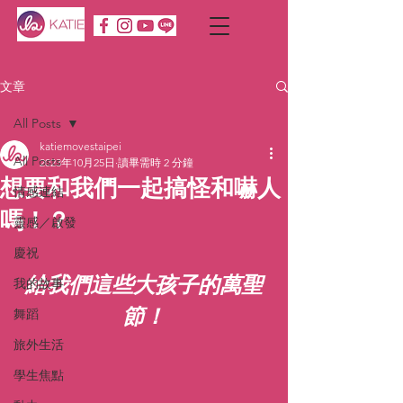
文章
All Posts
katiemovestaipei
All Posts
2023年10月25日
讀畢需時 2 分鐘
想要和我們一起搞怪和嚇人
情感連結
嗎！？
靈感／啟發
慶祝
給我們這些大孩子的萬聖
我的故事
節！
舞蹈
旅外生活
學生焦點