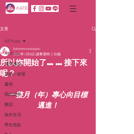
文章
All Posts
katiemovestaipei
All Posts
2025年1月8日
讀畢需時 2 分鐘
所以妳開始了……接下來
情感連結
呢？
靈感／啟發
慶祝
一整月（年）專心向目標
我的故事
邁進！
舞蹈
旅外生活
學生焦點