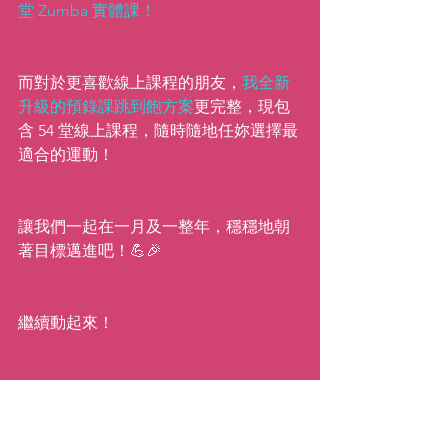
堂 Zumba 實體課！
而對於更喜歡線上課程的朋友，
我全新
升級的預錄課跳到飽方案
更完整，現包
含 54 堂線上課程，隨時隨地任妳選擇最
適合的運動！
讓我們一起在一月及一整年，穩穩地朝
著目標邁進吧！💪🎉
繼續動起來！
xx,
Katie