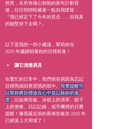
然而，在所有雄心勃勃的新年計劃背
後，往往悄悄暗藏著一點自我懷疑：
『我已經定下了今年的意念……但我真
的能堅持下去嗎？』
以下是我的一些小建議，幫助妳在　
2025 年繼續朝著妳的目標前進！
讓它清楚易見
在繁忙的日常中，我們很容易因為忘記
目標而縮回舊習慣的殼中。
視覺提醒可
以幫妳將目標放在心中並記錄妳的進
度
，比如佈告板、冰箱上的清單、鏡子
上的便條、日記記錄，或手機裡的日曆
提醒！像我最近掛的新佈告板在 2025 年
已經派上大用場了！