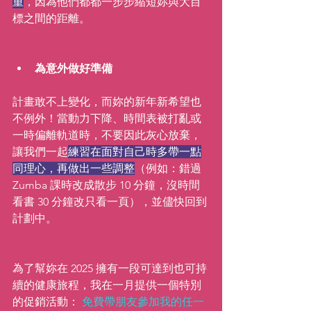
重
，因為他們都都一步步縮短妳與大目
標之間的距離。
為意外做好準備
計畫敢不上變化，而妳的新年新希望也
不例外！當動力下降、時間表被打亂或
一時偏離軌道時，不要因此灰心放棄，
讓我們一起
練習在面對自己時多帶一點
同理心，再做出一些調整
（例如：錯過 
Zumba 課時改成散步 10 分鐘，沒時間
看書 30 分鐘改只看一頁），並儘快回到
計劃中。
為了幫妳在 2025 擁有一段可達到也可持
續的健康旅程，我在一月提供一個特別
的促銷活動： 
免費帶朋友參加我的任一