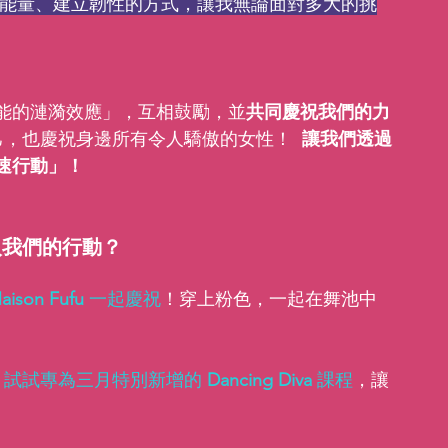
能量、建立韌性的方式，讓我無論面對多大的挑
能的漣漪效應」，互相鼓勵，並
共同慶祝我們的力
己，也慶祝身邊所有令人驕傲的女性！  
讓我們透過
速行動」！
入我們的行動？
aison Fufu
 一起慶祝
！穿上粉色，一起在舞池中
，試試專為三月特別新增的 
Dancing Diva
 課程
，讓