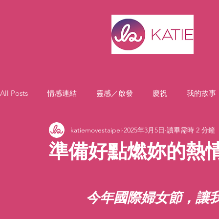
All Posts
情感連結
靈感／啟發
慶祝
我的故事
katiemovestaipei
2025年3月5日
讀畢需時 2 分鐘
準備好點燃妳的熱情
今年國際婦女節，讓我