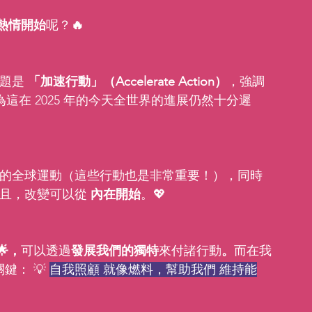
熱情開始
呢？
🔥
題是 
「加速行動」（Accelerate Action）
，強調
為這在 2025 年的今天全世界的進展仍然十分遲
模的全球運動（這些行動也是非常重要！），同時
且，改變可以從 
內在開始
。💖
🌟，
可以透過
發展我們的獨特
來付諸行動
。
而在我
鍵： 💡 
自我照顧 就像燃料，幫助我們 維持能