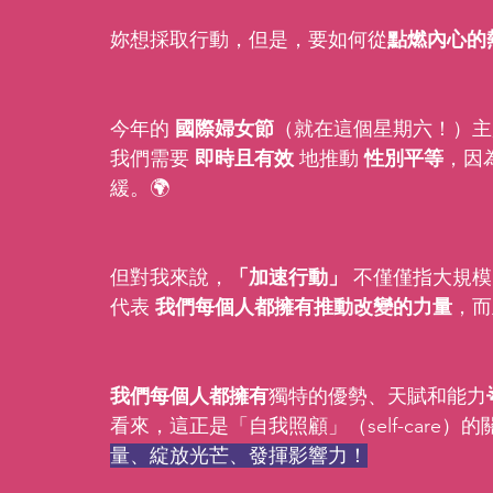
妳想採取行動，但是，要如何從
點燃內心的
今年的 
國際婦女節
（就在這個星期六！）主
我們需要 
即時且有效
 地推動 
性別平等
，因
緩。🌍
但對我來說，
「加速行動」
 不僅僅指大規
代表 
我們每個人都擁有推動改變的力量
，而
我們每個人都擁有
獨特的優勢、天賦和能力
看來，這正是「自我照顧」（self-care）的關
量、綻放光芒、發揮影響力！