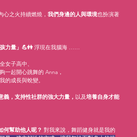
內心之火持續燃燒，
我們身邊的人與環境
也扮演著
孩力量」💪👭
 浮現在我腦海 ……
全女子高中、 
一起開心跳舞的 Anna， 
了我的成長與蛻變。
意義，支持性社群的強大力量，
以及
培養自身才能
如何幫助他人呢？
 對我來說，舞蹈健身就是我的