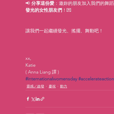
📢 
分享這份愛
：邀妳的朋友加入我們的舞蹈
發光的女性朋友們
！💌
讓我們一起繼續發光、搖擺、舞動吧！
xx,
Katie
( Anna Liang 譯 )
#internationalwomensday
#accelerateaction
靈感／啟發
慶祝
動力