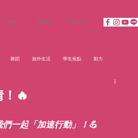
課程
部落格
關於我
舞蹈
旅外生活
學生焦點
動力
！🔥
們一起「加速行動」！💪