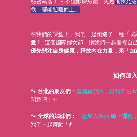
秘密武器！ 它不僅鍛鍊身體，更是
讓我充滿
戰，都能迎難而上。
在我們的課堂上，我們一起創造了一種「賦
量！
  這個國際婦女節，讓我們一起慶祝自
優先關注自身健康，釋放內在力量，來「加
如何加
🐾 
台北的朋友們
：
這個星期六，讓我們在 
M
閃耀吧！✨
🐾 
全球的姊妹們
：
一起加入我的 
線上課程
我們一起舞動！💃