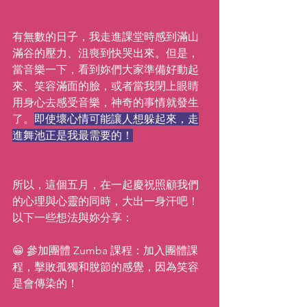
有無數的日子，我走進課堂時感到滿山
滿谷的壓力、沮喪到快哭出來。但是，
當音樂一下，看到妳們大家準備好動起
來、笑容滿面的臉，或者當我閉上眼睛
用身心去感受音樂，神奇的事情就發生
了。
即使壞心情可能讓人想躲起來，走
進舞池正是我最需要的！
所以，這個五月，在一起慶祝照顧我們
的心理與心靈的同時，大出一身汗吧！
以下一些想法與妳分享：
😁 參加團體 Zumba 課程：加入團體課
程，擊敗孤獨和脫節的感覺，因為笑容
是會傳染的！