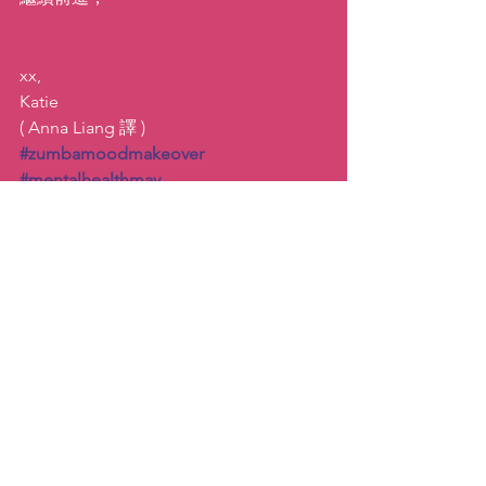
xx,
Katie
( Anna Liang 譯 )
#zumbamoodmakeover
#mentalhealthmay
#danceformentalhealth
舞蹈
靈感／啟發
查看全部
最新文章