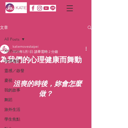
文章
All Posts
katiemovestaipei
All Posts
2024年5月1日
讀畢需時 2 分鐘
為我們的心理健康而舞動
情感連結
靈感／啟發
慶祝
 沮喪的時後，妳會怎麼
我的故事
做？
舞蹈
旅外生活
學生焦點