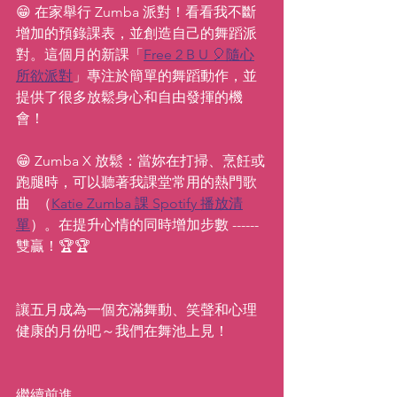
😁 在家舉行 Zumba 派對！看看我不斷
增加的預錄課表，並創造自己的舞蹈派
對。這個月的新課「
Free 2 B U 🎈隨心
所欲派對
」專注於簡單的舞蹈動作，並
提供了很多放鬆身心和自由發揮的機
會！
😁 Zumba X 放鬆：當妳在打掃、烹飪或
跑腿時，可以聽著我課堂常用的熱門歌
曲  （
Katie Zumba 課 Spotify 播放清
單
）。在提升心情的同時增加步數 ------ 
雙贏！🏆🏆
讓五月成為一個充滿舞動、笑聲和心理
健康的月份吧～我們在舞池上見！
繼續前進，