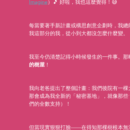
Imagine
）🎵 好啦，我也這麼覺得！😅
每當要著手新計畫或構思創意企劃時，我總
我這部分的我，從小到大都沒怎麼什麼變。
我至今仍清楚記得小時候發生的一件事。那
的樹屋
！
我向老爸提出了整個計畫：我們後院有一棵
那會成為我全新的「秘密基地」，就像那些 
們的全數支持）！
但當現實狠狠打臉——在得知那棵樹根本無