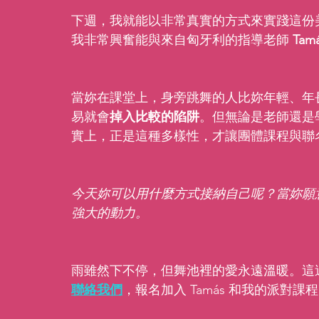
下週，我就能以非常真實的方式來實踐這份
我非常興奮能與來自匈牙利的指導老師 
Tam
當妳在課堂上，身旁跳舞的人比妳年輕、年
易就會
掉入比較的陷阱
。但無論是老師還是
實上，正是這種多樣性，才讓團體課程與聯
今天妳可以用什麼方式接納自己呢？當妳願
強大的動力。
雨雖然下不停，但舞池裡的愛永遠溫暖。這
聯絡我們
，報名加入 Tamás 和我的派對