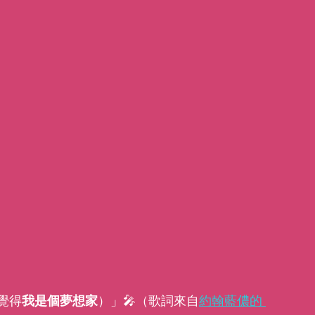
覺得
我是個夢想家
）」🎤（歌詞來自
約翰藍儂的 