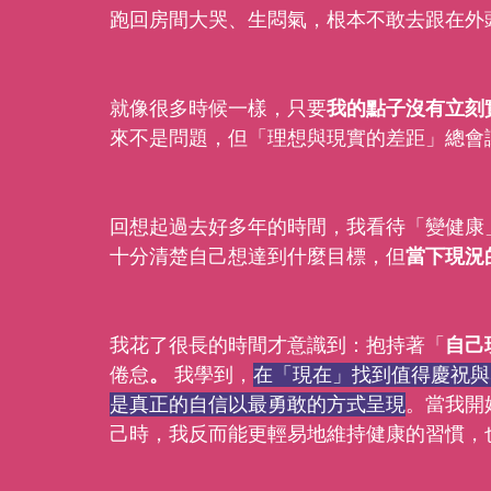
跑回房間大哭、生悶氣，根本不敢去跟在外
就像很多時候一樣，只要
我的點子沒有立刻
來不是問題，但「理想與現實的差距」總會
回想起過去好多年的時間，我看待「變健康
十分清楚自己想達到什麼目標，但
當下現況
我花了很長的時間才意識到：抱持著「
自己
倦怠
。
 我學到，
在「現在」找到值得慶祝與
是真正的自信以最勇敢的方式呈現
。當我開
己時，我反而能更輕易地維持健康的習慣，