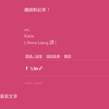
繼續動起來！
xx,
Katie
( Anna Liang 譯 )
靈感／啟發
我的故事
舞蹈
最新文章