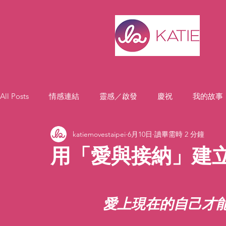
All Posts
情感連結
靈感／啟發
慶祝
我的故事
katiemovestaipei
6月10日
讀畢需時 2 分鐘
用「愛與接納」建
愛上現在的自己才