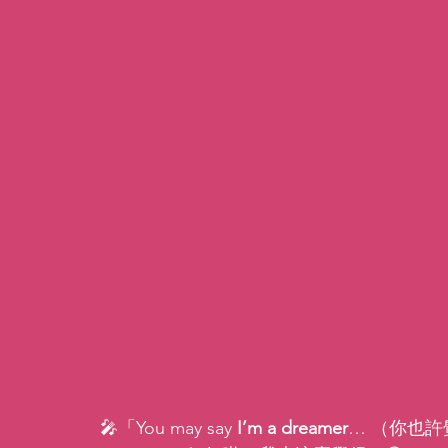
🎤「You may say 
I’m a dreamer
… （你也許