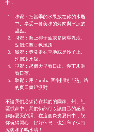
中：
味覺：把當季的水果放在你的水瓶
中、享受一餐美味的烤肉與冰涼的
甜點。
嗅覺：擦上椰子油或是防曬乳液、
點個海灘香氛蠟燭。
觸覺：赤腳走在草地或是沙子上、
洗個冷水澡。
視覺：起個大早看日出、慢下步調
看日落。
聽覺：用 Zumba 音樂開場「熱」絡
的夏日舞蹈派對！
不論我們必須待在我們的國家、州、社
區或家中，我們仍然可以讓自己的感官
解解夏天的渴。在這個炎炎夏日中，祝
你玩得開心、好好休息，也別忘了保持
涼爽和多喝水唷！