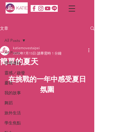
文章
All Posts
katiemovestaipei
All Posts
2020年7月15日
讀畢需時 1 分鐘
簡單的夏天
情感連結
靈感／啟發
在挑戰的一年中感受夏日
慶祝
氛圍
我的故事
舞蹈
旅外生活
學生焦點