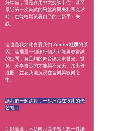
好準備，還是在用中文交談卡住，甚至
最近第一次嘗試的飛盤高爾夫和匹克球
時，也能輕鬆笑看自己的（新手）失
誤。
這也是我如此喜愛我們 
Zumba 社群
的原
因。這裡是一個讓每個人都能勇敢嘗試
的空間，有足夠的舞台讓大家發光、微
笑、分享自己的才能與不完美、踏出舒
適圈，並忘我地沉浸在音樂與歡樂之
中。
讓我們一起跳舞，一起沐浴在彼此的光
芒裡～
所以這週，不妨向月亮學習！想一件讓