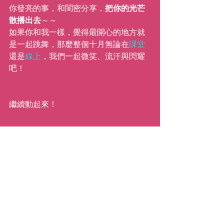
你發亮的事，和閨密分享，
把你的光芒
散播出去
～～
如果你和我一樣，覺得最開心的地方就
是一起跳舞，那麼整個十月無論在
課堂
還是
線上
，我們一起微笑、流汗與閃耀
吧！
繼續動起來！
xx,
Katie
( Anna Liang 譯 )