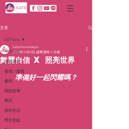
文章
All Posts
katiemovestaipei
All Posts
2025年10月8日
讀畢需時 2 分鐘
舞麗自信 X 照亮世界
情感連結
靈感／啟發
準備好一起閃耀嗎？
慶祝
我的故事
舞蹈
旅外生活
學生焦點