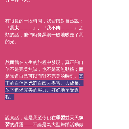
方生存下來。
有很長的一段時間，我習慣對自己說：
『
我太
＿＿＿』、『
我不夠
＿＿＿』之
類的話，他們就像黑洞一般地吸走了我
的光。
然而我在人生的旅程中發現，真正的自
信不是完美無缺，也不是毫無動搖；而
是知道自己可以面對不完美的時刻。
真
正的自信是
允許
自己去學習、去成長、
放下追求完美的壓力、好好地享受過
程。
說實話，這是我至今仍在
學習
並天天
練
習
的課題——不論是為大型舞蹈活動做