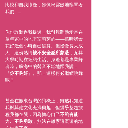
比較和自我懷疑，卻像烏雲般地壟罩著
我們......
你也許聽過我提過，我對舞蹈熱愛是在
童年家中的地下室萌芽的——當時我會
花好幾個小時自己編舞。但慢慢長大成
人，這份熱情
被不安全感所蒙蔽
，尤其
大學時期在紐約生活、身邊都是專業舞
者時，腦海中的聲音不斷地跟我說：
『
你不夠好
』。那，這樣何必繼續跳舞
呢？
甚至在搬來台灣的飛機上，雖然我知道
我對其他文化充滿興趣，但幾乎整趟旅
程我都在哭，因為擔心自己
不夠有能
力、不夠勇敢
，無法在離家這麼遠的地