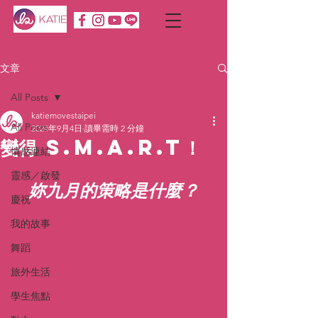
文章
All Posts
katiemovestaipei
All Posts
2024年9月4日
讀畢需時 2 分鐘
變得 S.M.A.R.T！
情感連結
靈感／啟發
妳九月的策略是什麼？
慶祝
我的故事
舞蹈
旅外生活
學生焦點