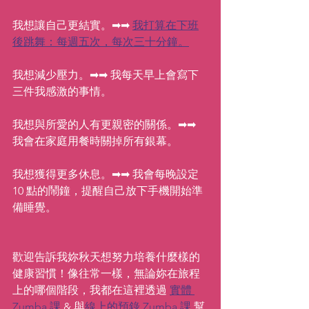
我想讓自己更結實。➡➡ 
我打算在下班
後跳舞：每週五次，每次三十分鐘。
我想減少壓力。➡➡ 我每天早上會寫下
三件我感激的事情。
我想與所愛的人有更親密的關係。➡➡ 
我會在家庭用餐時關掉所有銀幕。
我想獲得更多休息。➡➡ 我會每晚設定  
10 點的鬧鐘，提醒自己放下手機開始準
備睡覺。
歡迎告訴我妳秋天想努力培養什麼樣的
健康習慣！像往常一樣，無論妳在旅程
上的哪個階段，我都在這裡透過 
實體 
Zumba 課
 & 與
線上的預錄 Zumba 課
 幫