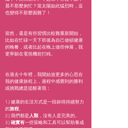
晨不那麼匆忙？當太陽如此猛烈時，這
也變得不那麼困難了！
當然，還是有些習慣比較難重新開始，
比如在忙碌一天下班後為自己做頓健康
的晚餐，或者比起在晚上做些伸展，我
更寧願在電視機前打盹。
在過去十年裡，我開始放更多的心思在
我的健康旅程上，過程中感覺到的勝利
或挑戰總是提醒著我：
1.) 健康的生活方式是一段妳得持續努力
的
旅程
。
2.) 我們都是
人類
，沒有人是完美的。
3.)
 確實有
一些策略和工具可以幫助養成