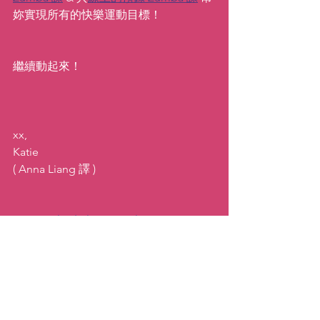
妳實現所有的快樂運動目標！
繼續動起來！
xx,
Katie
( Anna Liang 譯 )
#septemberhabits
#zumbaroutine
#zumbataiwan
#zumbataipei
#septemberhealthystart
#smartgoals
舞蹈
動力
靈感／啟發