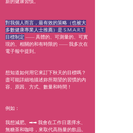
新的健康習慣。
對我個人而言，最有效的策略（也被大
多數健康專業人士推薦）是 S.M.A.R.T. 
目標制定
 ------ 具體的、可測量的、可實
現的、相關的和有時限的 ------ 我多次在
電子報中提到。
想知道如何用它來訂下秋天的目標嗎？
盡可能詳細地描述妳所期望的習慣的內
容、原因、方式、數量和時間！
例如：
我想減肥。➡➡ 我會在工作日選擇水、
無糖茶和咖啡，來取代高熱量的飲品。