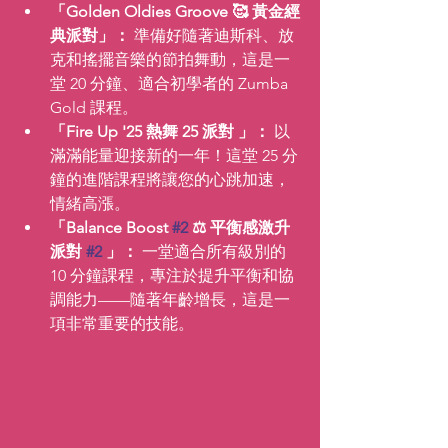
「Golden Oldies Groove 🥰 黃金經
典派對」：
 準備好隨著迪斯科、放
克和搖擺音樂的節拍舞動，這是一
堂 20 分鐘、適合初學者的 Zumba 
Gold 課程。
「Fire Up '25 熱舞 25 派對 」：
 以
滿滿能量迎接新的一年！這堂 25 分
鐘的進階課程將讓您的心跳加速，
情緒高漲。
「Balance Boost 
#2
 ⚖ 平衡感激升
派對 
#2
 」：
 一堂適合所有級別的 
10 分鐘課程，專注於提升平衡和協
調能力——隨著年齡增長，這是一
項非常重要的技能。