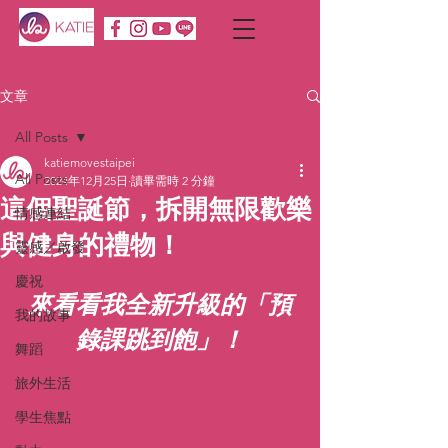
文章
All Posts
katiemovestaipei
All Posts
2024年12月25日
讀畢需時 2 分鐘
這個聖誕節，拆開無限歡樂
情感連結
與健身的禮物！
靈感／啟發
慶祝
來看看我全新升級的「預
我的故事
錄課跳到飽」！
舞蹈
旅外生活
學生焦點