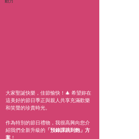
動力
大家聖誕快樂，佳節愉快！🎄 希望妳在
這美好的節日季正與親人共享充滿歡樂
和笑聲的珍貴時光。
作為特別的節日禮物，我很高興向您介
紹我們全新升級的
「預錄課跳到飽」方
案
！