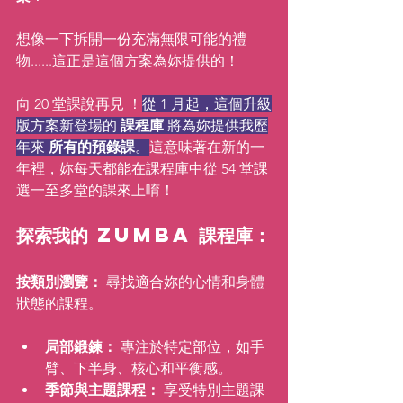
想像一下拆開一份充滿無限可能的禮
物......這正是這個方案為妳提供的！
向 20 堂課說再見 ！
從 1 月起，這個升級
版方案新登場的 
課程庫 
將為妳提供我歷
年來 
所有的預錄課
。
這意味著在新的一
年裡，妳每天都能在課程庫中從 54 堂課
選一至多堂的課來上唷！
探索我的 Zumba 課程庫：
按類別瀏覽：
 尋找適合妳的心情和身體
狀態的課程。
局部鍛鍊：
 專注於特定部位，如手
臂、下半身、核心和平衡感。
季節與主題課程：
 享受特別主題課