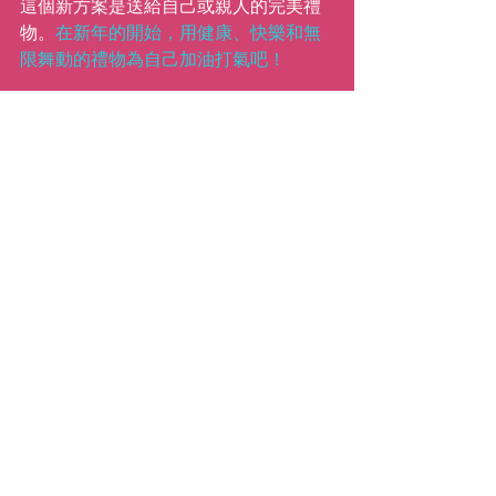
這個新方案是送給自己或親人的完美禮
物。
在新年的開始，用健康、快樂和無
限舞動的禮物為自己加油打氣吧！
祝大家聖誕快樂，度過 2024 年最後
一個
精彩的
一週！ 🎉
xx,
Katie
( Anna Liang 譯 )