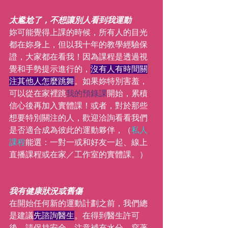
太尷尬了，不想讓別人看到我運動
妳可能覺得上課的時候，所有人的目光
都在妳身上，但以我十年的教學經驗保
證，大家都在看我！因為課程是透過視
覺和手勢提示進行的，
沒有人有時間關
注其他人怎麼跳舞
。如果妳特別害羞，
可以從在家裡跳
我的預錄課
開始，累積
信心後再加入實體課！或者，對於那些
想要特別關注的人，歡迎洽詢看看我們
是否適合成為彼此的運動夥伴，（
私人
課程
能選：一對一或和好友一起、線上
直播課程或在家／工作室的實體課。）
我有健康狀況或舊傷
在開始任何新的運動計劃之前，我們總
是建議
先諮詢醫生
。在得到醫生許可
後，請保持安全，注意補充水分，穿著