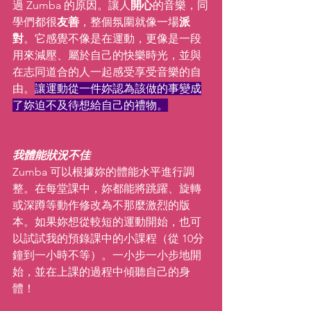
過 Zumba 的原因。讓人
開心
的音樂，同
學們都很
友善
，整個氛圍就像一場
派
對
。它感覺不像是在運動，更像是一段
用來減壓、屬於自己的快樂時光，並與
在志同道合的人一起感受享受音樂的自
由。
讓運動從一件妳認為該做的事變成
了妳迫不及待想給自己的禮物。
我體能狀況不佳
Zumba 可以根據妳的體能水平進行調
整。在每堂課中，妳都能將跳躍、旋轉
或深蹲等動作修改為不那麼激烈的版
本。如果妳想從較短的運動開始，也可
以試試我的預錄課中的小課程（從 10分
鐘到一小時不等）。一小步一小步地開
始，並在上課的過程中傾聽自己的身
體！