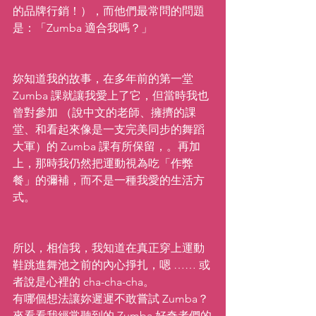
的品牌行銷！），而他們最常問的問題
是：「Zumba 適合我嗎？」
妳知道我的故事，在多年前的第一堂 
Zumba 課就讓我愛上了它，但當時我也
曾對參加 （說中文的老師、擁擠的課
堂、和看起來像是一支完美同步的舞蹈
大軍）的 Zumba 課有所保留，。再加
上，那時我仍然把運動視為吃「作弊
餐」的彌補，而不是一種我愛的生活方
式。  
所以，相信我，我知道在真正穿上運動
鞋跳進舞池之前的內心掙扎，嗯 …… 或
者說是心裡的 cha-cha-cha。  
有哪個想法讓妳遲遲不敢嘗試 Zumba？
來看看我經常聽到的 Zumba 好奇者們的