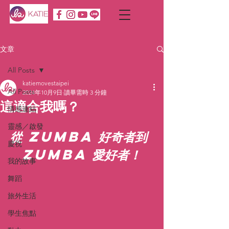
文章
All Posts
katiemovestaipei
All Posts
2024年10月9日
讀畢需時 3 分鐘
這適合我嗎？
情感連結
靈感／啟發
從 Zumba 好奇者到 
慶祝
Zumba 愛好者！
我的故事
舞蹈
旅外生活
學生焦點