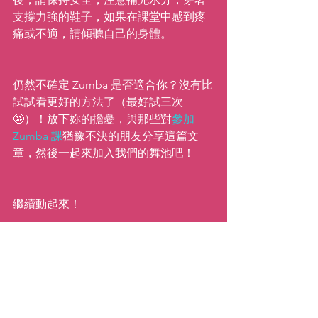
支撐力強的鞋子，如果在課堂中感到疼
痛或不適，請傾聽自己的身體。
仍然不確定 Zumba 是否適合你？沒有比
試試看更好的方法了（最好試三次
🤩）！放下妳的擔憂，與那些對
參加 
Zumba 課
猶豫不決的朋友分享這篇文
章，然後一起來加入我們的舞池吧！
繼續動起來！
xx,
Katie
( Anna Liang 譯 )