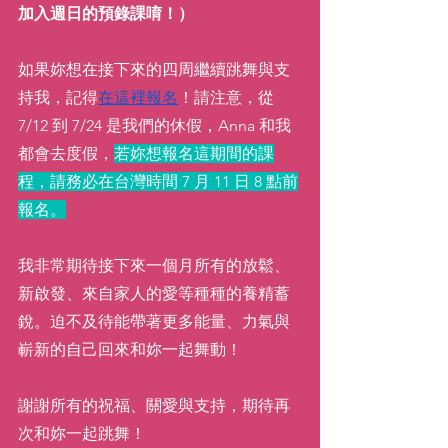
加入週日的預錄課唷！）
如果妳想在接下來的四周繼續跳舞與支
持我，記得
在這裡報名
！請注意，從 
7/12 到 7/24 是我們的休假，Anna 和我
都會去度假，
若妳想報名這期間的課
程，請務必在台灣時間 7 月 11 日 8 點前
報名。
我非常期待接下來一個月所有的放鬆、
新啟發、來自家人的愛等種種的養精蓄
銳。迫不及待能帶著更多能量、力氣與
嶄新的自己回來和妳一起舞動！
謝謝所有的祝福、關愛與支持，期待再
次和妳一起跳舞！