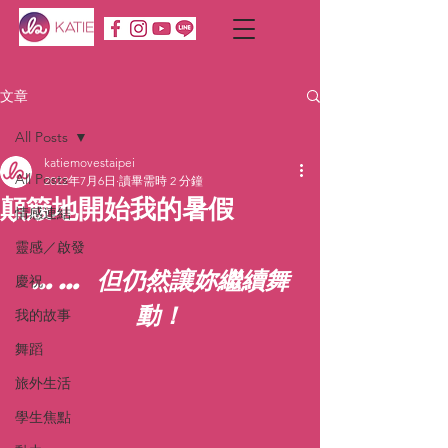
文章
All Posts
katiemovestaipei
All Posts
2022年7月6日
讀畢需時 2 分鐘
顛簸地開始我的暑假
情感連結
靈感／啟發
…… 但仍然讓妳繼續舞
慶祝
動！
我的故事
舞蹈
旅外生活
學生焦點