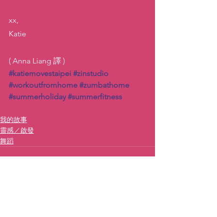
xx,
Katie
( Anna Liang 譯 )
#katiemovestaipei
#zinstudio
#workoutfromhome
#zumbathome
#summerholiday
#summerfitness
我的故事
靈感／啟發
舞蹈