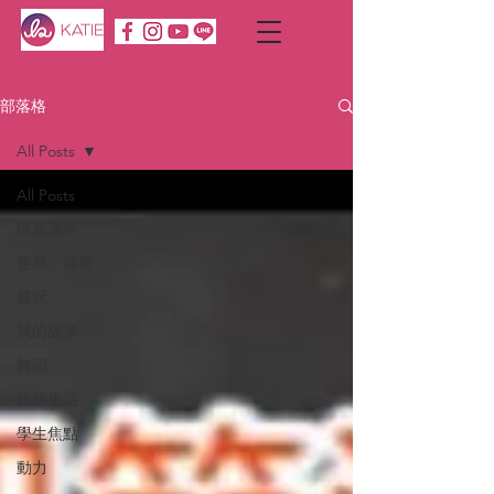
部落格
All Posts
All Posts
情感連結
靈感／啟發
慶祝
我的故事
舞蹈
旅外生活
學生焦點
動力