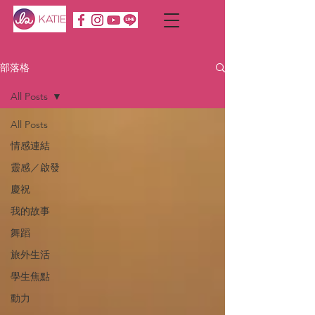
部落格
All Posts
All Posts
情感連結
靈感／啟發
慶祝
我的故事
舞蹈
旅外生活
學生焦點
動力