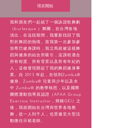
現在開始
我和朋友們一起組了一個詼諧歌舞劇
（burlesque ）舞團，在台灣各地
演出，在這段期間，我重新找回了我
對於舞蹈的熱情。當我第一次參加參
加尊巴健身課時，我立馬就被這樣舞
蹈與健身的結合所吸引，這課程適合
所有程度、所有背景以及所有年紀的
人，這個發現開起了我的舞蹈健身事
業。自 2013 年起，在領到Zumba®
健身、Zumba® 兒童與少年以及水
中 Zumba® 的教學執照，以及國際
團體運動指導員認證（AFAA Group
Exercise Instructor，簡稱GEI）之
後，我就開始在台灣與世界各地教
舞，從一人到千人，也受邀至大型活
動擔任示範老師。