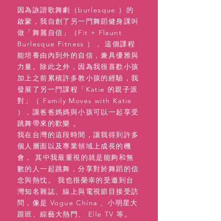
因為詼諧歌舞劇（burlesque ）的
啟蒙，我自創了另一門舞蹈健身課叫
做「舞麗自信」（Fit + Flaunt
Burlesque Fitness ）， 這個課程
能培養由內到外的自信，兼具優雅與
力量。除此之外，因為我很喜歡小孩
加上之前累積許多教小孩的經驗，我
發展了另一門課程「Katie 的親子派
對」（ Family Moves with Katie
），讓爸爸媽媽與小孩可以一起享受
跳舞帶來的歡樂 。
我在台灣的這段時間，讓我得到許多
個人層面以及專業領域上成長的機
會， 其中我最重視的就是能夠和無
數的人一起跳舞，分享對於舞蹈的信
念與熱忱。 我也很榮幸的受邀到台
灣知名雜誌、線上與電視節目接受訪
問，像是 Vogue China 、小明星大
跟班、綜藝大熱門、 Elle TV 等。