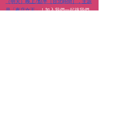
（明天）晚上7點半［台北時間］，主題
是「夜店女王」
！加入我們一起跳我們
流行天后們：最喜愛的天后麗珠、碧昂
絲、Blackpink等暢銷歌曲！到時見~~
繼續舞動！
xx,
Katie
( Anna Liang 譯 )
#atomichabits
#buildbetterhabits
#howtosticktoyourhabits
動力
靈感／啟發