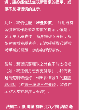
境，讓妳能無法無視新習慣的提示、或
眼不見壞習慣的提示
。
此外，我們也能「
堆疊習慣
」- 利用既有
習慣來當作激發新習慣的提示，像是：
晚上換上睡衣後，我會閱讀 5 分鐘，所
以把書放在睡衣旁，以此慢慢取代睡前
滑手機的習慣，讓妳能睡得更好
。
當然，新習慣要顯眼之外也不能太模糊
（如：我這個月想要更健康），我們要
越清楚明確越好，列出習慣發生的
時間
與地點
（
在
週一與週三午餐後
，我會在
工作大樓外
散步 5 分鐘
）。
法則二：讓 渴望 有吸引力／讓 渴望 毫