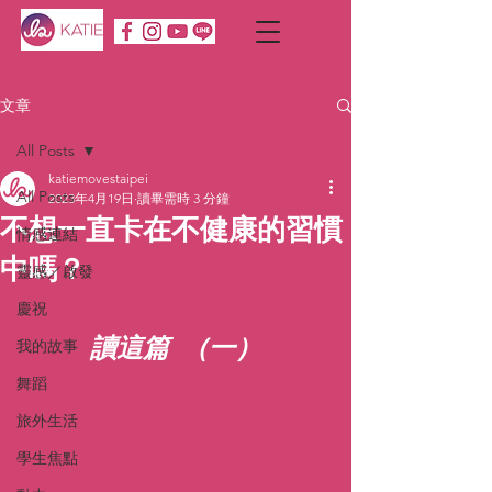
文章
All Posts
katiemovestaipei
All Posts
2023年4月19日
讀畢需時 3 分鐘
不想一直卡在不健康的習慣
情感連結
中嗎？
靈感／啟發
慶祝
讀這篇 （一）
我的故事
舞蹈
旅外生活
學生焦點