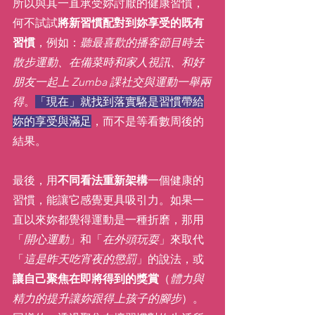
所以與其一直承受妳討厭的健康習慣，
何不試試
將新習慣配對到妳享受的既有
習慣
，例如：
聽最喜歡的播客節目時去
散步運動、在備菜時和家人視訊、和好
朋友一起上 Zumba 課社交與運動一舉兩
得
。
「現在」就找到落實駱是習慣帶給
妳的享受與滿足
，而不是等看數周後的
結果。
最後，用
不同看法重新架構
一個健康的
習慣，能讓它感覺更具吸引力。如果一
直以來妳都覺得運動是一種折磨，那用
「
開心運動
」和「
在外頭玩耍
」來取代
「
這是昨天吃宵夜的懲罰
」的說法，或
讓自己聚焦在即將得到的獎賞
（
體力與
精力的提升讓妳跟得上孩子的腳步
）。