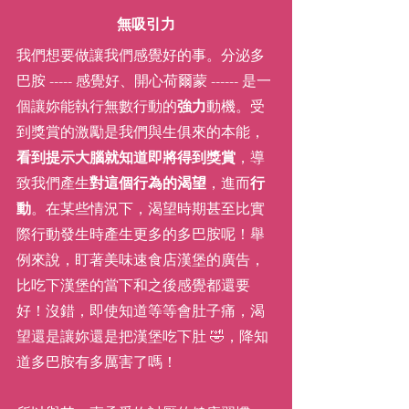
無吸引力
我們想要做讓我們感覺好的事。分泌多
巴胺 ----- 感覺好、開心荷爾蒙 ------ 是一
個讓妳能執行無數行動的
強力
動機。受
到獎賞的激勵是我們與生俱來的本能，
看到提示大腦就知道即將得到獎賞
，導
致我們產生
對這個行為的渴望
，進而
行
動
。在某些情況下，渴望時期甚至比實
際行動發生時產生更多的多巴胺呢！舉
例來說，盯著美味速食店漢堡的廣告，
比吃下漢堡的當下和之後感覺都還要
好！沒錯，即使知道等等會肚子痛，渴
望還是讓妳還是把漢堡吃下肚 🤣，降知
道多巴胺有多厲害了嗎！