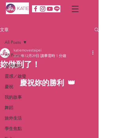
文章
All Posts
katiemovestaipei
All Posts
2021年12月29日
讀畢需時 1 分鐘
妳做到了！
情感連結
靈感／啟發
慶祝妳的勝利 👑 
慶祝
我的故事
舞蹈
旅外生活
學生焦點