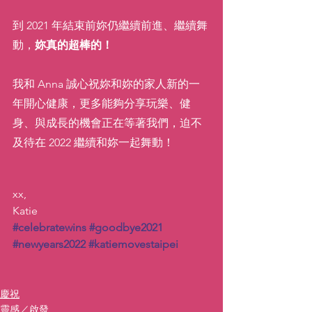
到 2021 年結束前妳仍繼續前進、繼續舞
動，
妳真的超棒的！
我和 Anna 誠心祝妳和妳的家人新的一
年開心健康，更多能夠分享玩樂、健
身、與成長的機會正在等著我們，迫不
及待在 2022 繼續和妳一起舞動！
xx, 
Katie
#celebratewins
#goodbye2021
#newyears2022
#katiemovestaipei
慶祝
靈感／啟發