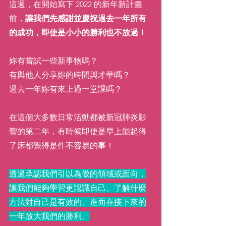
這週，在開始寫下 2022 的新年新計畫
前，
讓我們先感謝並慶祝過去一年所有
的成功，即使是小小的勝利也不放過！
妳有嘗試一些新事物嗎？
有與他人分享妳的時間與才華嗎？
過去一年妳有來上過一堂課嗎？
在這個大多數日常活動都被新冠肺炎影
響的第二年，有時候即使是早上能起得
了床都覺得是件不容易的事！
透過承認我們引以為傲的領域或面向，
讓我們能夠學習更認識自己、了解什麼
方法對自己是有效的、進而在接下來的
一年放大我們的勝利。