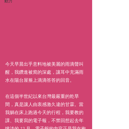
動力
今天早晨出乎意料地被美麗的雨滴聲叫
醒，我鑽進被窩的深處，讓耳中充滿雨
水在陽台屋簷上滴滴答答的回音。
在這個半世紀以來台灣最嚴重的乾旱
間，真是讓人由衷感激久違的甘霖。當
我躺在床上跑過今天的行程，我要教的
課、我要寫的電子報，不禁回想起去年
慘淡的 12 月，電子報的內容正是我在抱