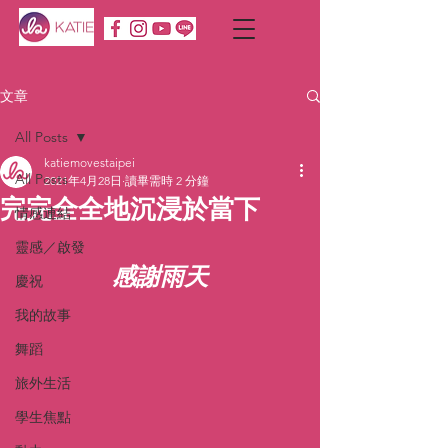
文章
All Posts
katiemovestaipei
All Posts
2021年4月28日
讀畢需時 2 分鐘
完完全全地沉浸於當下
情感連結
靈感／啟發
感謝雨天
慶祝
我的故事
舞蹈
旅外生活
學生焦點