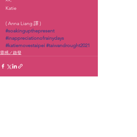
Katie
( Anna Liang 譯 )
#soakingupthepresent
#inappreciationofrainydays
#katiemovestaipei
#taiwandrought2021
靈感／啟發
查看全部
最新文章