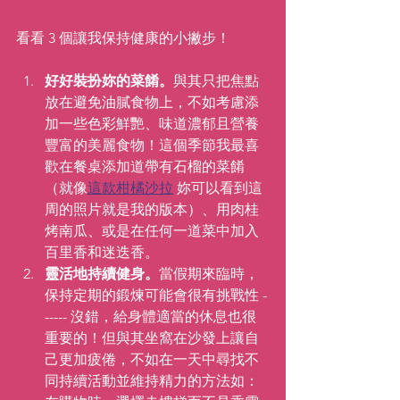
看看 3 個讓我保持健康的小撇步！
好好裝扮妳的菜餚。
與其只把焦點
放在避免油膩食物上，不如考慮添
加一些色彩鮮艷、味道濃郁且營養
豐富的美麗食物！這個季節我最喜
歡在餐桌添加道帶有石榴的菜餚
（就像
這款柑橘沙拉
 妳可以看到這
周的照片就是我的版本）、用肉桂
烤南瓜、或是在任何一道菜中加入
百里香和迷迭香。
靈活地持續健身。
當假期來臨時，
保持定期的鍛煉可能會很有挑戰性 -
----- 沒錯，給身體適當的休息也很
重要的！但與其坐窩在沙發上讓自
己更加疲倦，不如在一天中尋找不
同持續活動並維持精力的方法如：