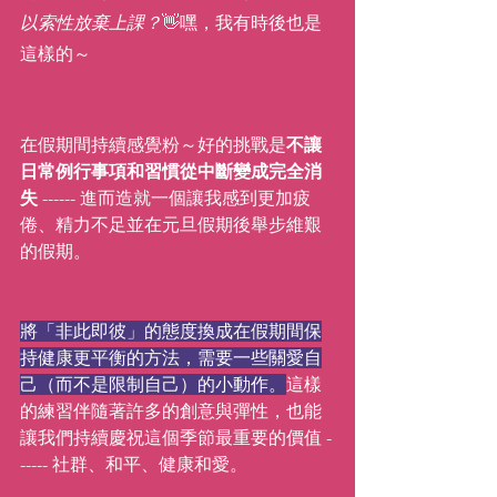
以索性放棄上課？
👋嘿，我有時後也是
這樣的～
在假期間持續感覺粉～好的挑戰是
不讓
日常例行事項和習慣從中斷變成完全消
失
 ------ 進而造就一個讓我感到更加疲
倦、精力不足並在元旦假期後舉步維艱
的假期。
將「非此即彼」的態度換成在假期間保
持健康更平衡的方法，需要一些關愛自
己（而不是限制自己）的小動作。
這樣
的練習伴隨著許多的創意與彈性，也能
讓我們持續慶祝這個季節最重要的價值 -
----- 社群、和平、健康和愛。