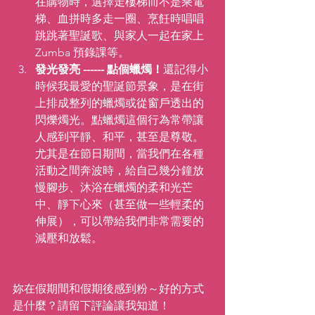
在購物時，選擇走樓梯而不是乘電
梯、血拼時多走一圈、烹飪時唱唱
跳跳著聖誕歌、與家人一起在家上 
Zumba 預錄課等。
發光發亮 ------ 點個蠟燭！
還記得小
時候我最愛的聖誕節景象，是在街
上排成整列的蠟燭或從窗戶透出的
閃爍燭光。點蠟燭這個行為常帶讓
人感到平靜、和平，甚至是尊敬。
尤其是在節日期間，當我們在各種
活動之間奔波時，給自己幾分鐘放
慢腳步、沐浴在蠟燭的柔和光芒
中、靜下心來（甚至做一些輕柔的
伸展），可以帶給我們非常需要的
減壓和放鬆。
妳在假期間和假期後感到粉～好的方式
是什麼？請留下評論讓我知道！