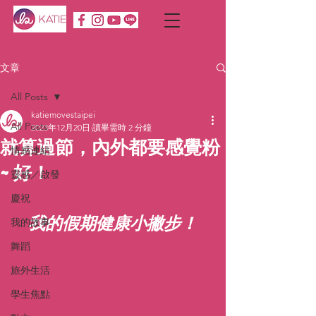
文章
All Posts
katiemovestaipei
All Posts
2023年12月20日
讀畢需時 2 分鐘
就算過節，內外都要感覺粉
情感連結
~好！
靈感／啟發
慶祝
我的假期健康小撇步！
我的故事
舞蹈
旅外生活
學生焦點