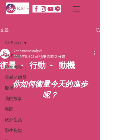
文章
All Posts
katiemovestaipei
All Posts
2021年8月25日
讀畢需時 2 分鐘
衡量 - 行動 - 動機
情感連結
靈感／啟發
你如何衡量今天的進步
慶祝
呢？
我的故事
舞蹈
旅外生活
學生焦點