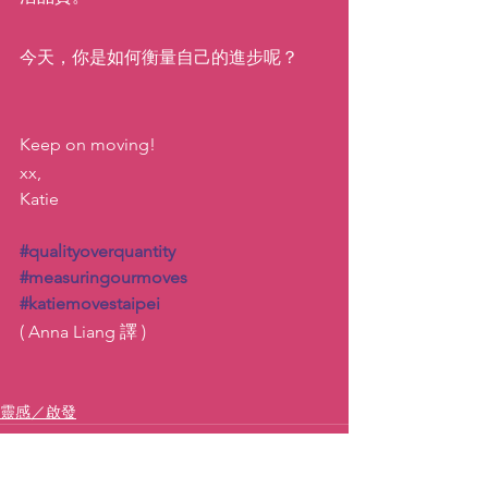
今天，你是如何衡量自己的進步呢？
Keep on moving!
xx, 
Katie
#qualityoverquantity
#measuringourmoves
#katiemovestaipei
( Anna Liang 譯 )
靈感／啟發