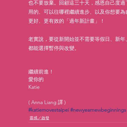
也不要放棄。回顧這三十天，感恩自己度過
用的、可以往哪裡繼續進步、以及你想要為
更好、更有效的「過年新計畫」！
老實說，要從新開始並不需要等假日、新年
都能選擇暫停與改變。
繼續前進！
愛你的
Katie
( Anna Liang 譯 )
#katiemovestaipei
#newyearnewbeginnings
靈感／啟發