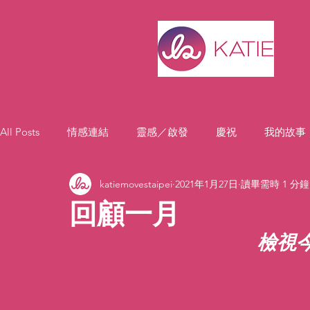
All Posts
情感連結
靈感／啟發
慶祝
我的故事
katiemovestaipei
2021年1月27日
讀畢需時 1 分鐘
回顧一月
檢視