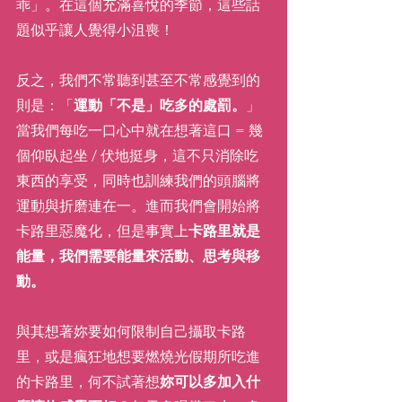
乖」。在這個充滿喜悅的季節，這些話
題似乎讓人覺得小沮喪！
反之，我們不常聽到甚至不常感覺到的
則是：「
運動「不是」吃多的處罰。
」
當我們每吃一口心中就在想著這口 = 幾
個仰臥起坐 / 伏地挺身，這不只消除吃
東西的享受，同時也訓練我們的頭腦將
運動與折磨連在一。進而我們會開始將
卡路里惡魔化，但是事實上
卡路里就是
能量，我們需要能量來活動、思考與移
動。
與其想著妳要如何限制自己攝取卡路
里，或是瘋狂地想要燃燒光假期所吃進
的卡路里，何不試著想
妳可以多加入什