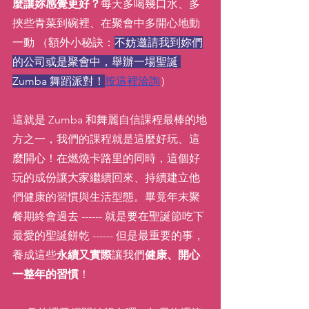
麼讓妳感覺更好？
每天多喝幾口水、多
挾些青菜到碗裡、在聚會中多開心地動
一動 （額外小秘訣：
不妨邀請我到妳們
的公司或是聚會中，舉辦一場聖誕 
Zumba 舞蹈派對！
按這裡洽詢
）
這就是 Zumba 和舞麗自信課程最棒的地
方之一，我們的課程就是這麼好玩、這
麼開心！在燃燒卡路里的同時，這個好
玩的成份讓大家繼續回來、持續建立他
們健康的習慣與生活型態。畢竟年末聚
餐期終會過去 ------ 就是要在聖誕節吃下
最愛的聖誕餅乾 ------ 但是最重要的事，
養成這些
永續又實際
讓我們
健康、開心
一整年的習慣
！