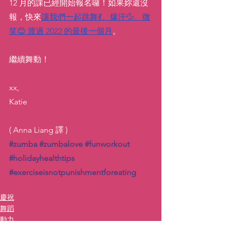
12 月的課已經開始報名囉！如果妳還沒
報，快來
讓我們一起跳舞💃、爆汗💦、微
笑😊 渡過 2022 的最後一個月
。
繼續舞動！
xx,
Katie
( Anna Liang 譯 )
#zumba
#zumbalove
#funworkout
#holidayhealthtips
#exerciseisnotpunishmentforeating
慶祝
舞蹈
動力