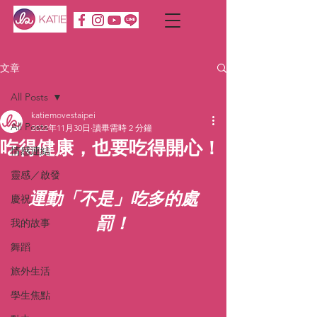
文章
All Posts
katiemovestaipei
All Posts
2022年11月30日
讀畢需時 2 分鐘
吃得健康，也要吃得開心！
情感連結
靈感／啟發
運動「不是」吃多的處
慶祝
罰！
我的故事
舞蹈
旅外生活
學生焦點