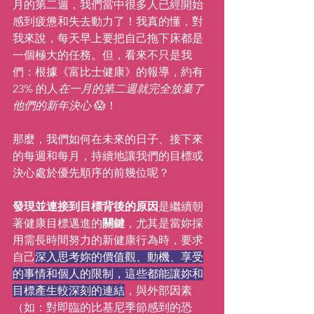
月的第二週，我們當中很多人已經開始
感到疲憊和失去動力了！我真的懂，對
我來說，每天早上要把自己拖下床都是
一個極大的任務。但，看來不只是我
們：根據《富比士健康》的報導，約有 
23% 的人
在一月的第二週就完全放棄了
他們的新年決心
 😱！
那麼，我們如何在未來的日子、接下來
的每週和每月，持續地讓我們的目標或
決心處於優先順序的前幾位呢？
發現並連接到目標背後的原因
是繼續朝
著健康目標邁進的
關鍵
，尤其是當妳採
用需長時間努力的新健康行為時，要求
自己
深入思考妳的價值觀、動機、享受
的事情和個人的限制，這些都能讓妳和
目標產生較深刻的連結
，與外部因素
（如：對即臨的比基尼季節感到的恐