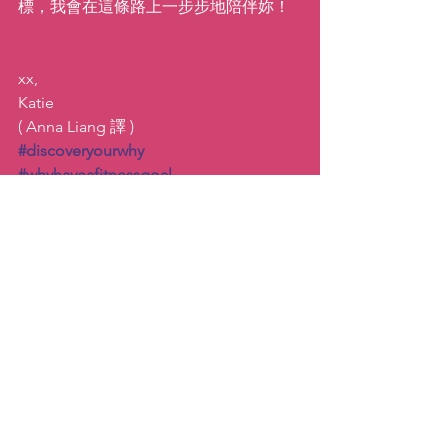
標，我會在這條路上一步步地陪伴妳！
xx,
Katie
( Anna Liang 譯 )
#discoveryourwhy
#whyhaveafitnessgoal
#howtostaymotivatedtoworkout
#healthgoals
靈感／啟發
查看全部
最新文章