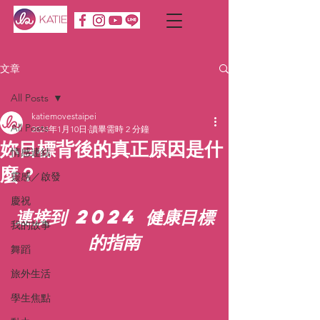
文章
All Posts
katiemovestaipei
All Posts
2024年1月10日
讀畢需時 2 分鐘
妳目標背後的真正原因是什
情感連結
麼？
靈感／啟發
慶祝
連接到 2024 健康目標
我的故事
的指南
舞蹈
旅外生活
學生焦點