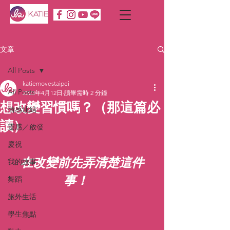
文章
All Posts
katiemovestaipei
All Posts
2023年4月12日
讀畢需時 2 分鐘
想改變習慣嗎？（那這篇必
情感連結
讀）
靈感／啟發
慶祝
在改變前先弄清楚這件
我的故事
事！  
舞蹈
旅外生活
學生焦點