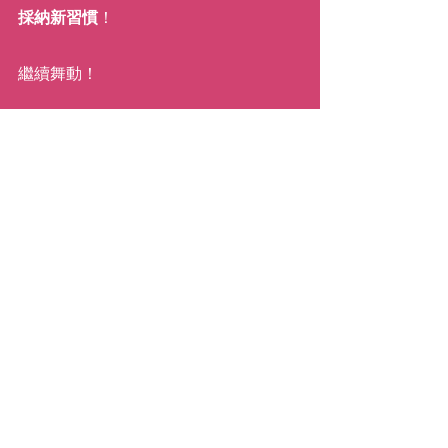
採納新習慣
！
繼續舞動！
xx,
Katie
( Anna Liang 譯 )
#habitclarity
#atomichabits
#howtochangeyourhabits
#katiemovestaipei
動力
靈感／啟發