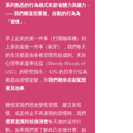
系列熟悉的行為模式來節省體力與腦力 -
----- 我們稱這些重複、自動的行為為
「習慣」
。
早上起來的第一件事（打開咖啡機）到
上床前最後一件事（刷牙），我們每天
的生活都是由各種習慣所組成的。來自
心理學家溫蒂伍茲（Wendy Woods of 
USC）的研究指出： 43% 的日常行位為
都是由習慣駕駛，而
我們都坐在副駕想
著其他事
。
難怪當我們想改變舊習慣、建立新習
慣、或是停止不再適用的習慣時，我們
需要意識到並搞清楚
每天做的這些行
動。如果我們更了解自己在做什麼、如