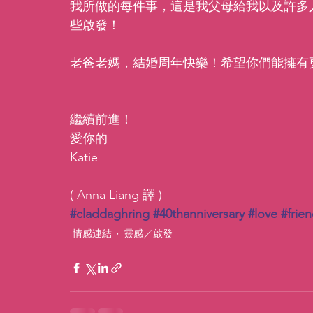
我所做的每件事，這是我父母給我以及許多
些啟發！
老爸老媽，結婚周年快樂！希望你們能擁有
繼續前進！
愛你的
Katie
( Anna Liang 譯 )
#claddaghring
#40thanniversary
#love
#frie
情感連結
靈感／啟發