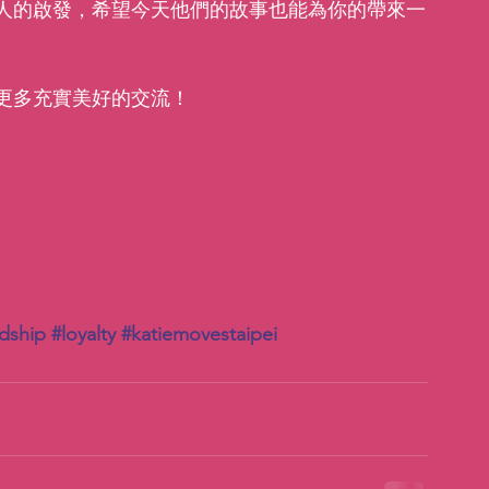
人的啟發，希望今天他們的故事也能為你的帶來一
更多充實美好的交流！
ndship
#loyalty
#katiemovestaipei