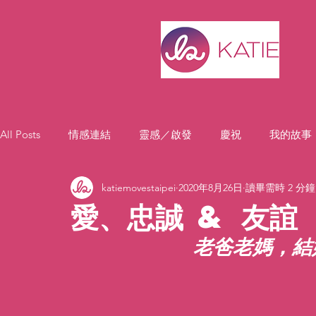
All Posts
情感連結
靈感／啟發
慶祝
我的故事
katiemovestaipei
2020年8月26日
讀畢需時 2 分鐘
愛、忠誠 & 友誼
老爸老媽，結