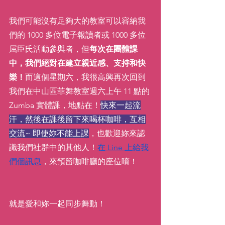
我們可能沒有足夠大的教室可以容納我
們的 1000 多位電子報讀者或 1000 多位
屈臣氏活動參與者，但
每次在團體課
中，我們絕對在建立親近感、支持和快
樂！
而這個星期六，我很高興再次回到
我們在中山區菲舞教室週六上午 11 點的 
Zumba 實體課，地點在！
快來一起流
汗，然後在課後留下來喝杯咖啡，互相
交流~ 即使妳不能上課
，也歡迎妳來認
識我們社群中的其他人！
在 Line 上給我
們個訊息
，來預留咖啡廳的座位唷！
就是愛和妳一起同步舞動！