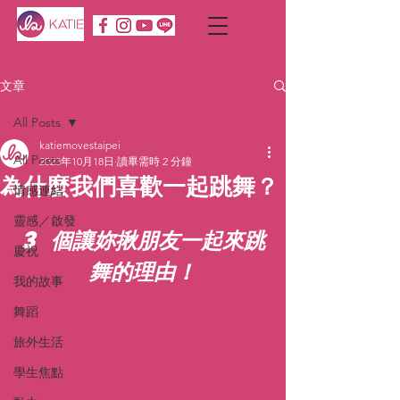
文章
All Posts
katiemovestaipei
All Posts
2023年10月18日
讀畢需時 2 分鐘
為什麼我們喜歡一起跳舞？
情感連結
靈感／啟發
3 個讓妳揪朋友一起來跳
慶祝
舞的理由！
我的故事
舞蹈
旅外生活
學生焦點