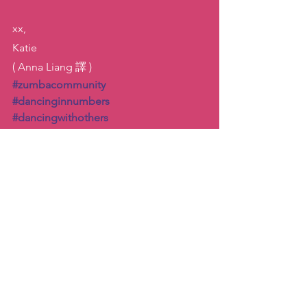
xx,
Katie
( Anna Liang 譯 )
#zumbacommunity
#dancinginnumbers
#dancingwithothers
#reasonstodancewithothers
情感連結
舞蹈
靈感／啟發
查看全部
最新文章