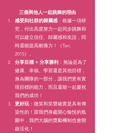
三個與他人一起跳舞的理由
感受到社群的歸屬感
：根據一項研
究，付出高度努力一起同步跳舞和
可以建立信任、歸屬感和友誼，同
時還能提高耐痛力！（Tarr, 
2015）。
分享目標 + 分享勝利
：無論是為了
健康、幸福、學習還是其他目標，
身為團隊的一部分，讓我們更有實
現目標的能力，而且還能一起慶祝
我們的成功！
更好玩
：微笑和笑聲確實是具有傳
染性的！當我們身處開心愉悅的氛
圍中，我們大腦的獎勵機制也會開
啟活化！