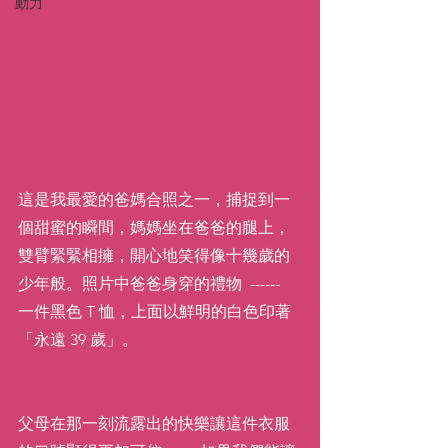
動力
這是我最愛的爸媽合照之一，捕捉到一
個甜蜜的瞬間，媽媽坐在爸爸的腿上，
雙臂緊緊相擁，開心地笑得像十幾歲的
少年般。照片中爸爸身穿的禮物  ------  
一件黑色 T 恤，上面以鮮明的白色印著
「永遠 39 歲」。
父母在那一刻流露出的快樂讓這件衣服