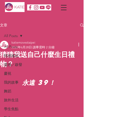
文章
All Posts
katiemovestaipei
All Posts
2023年6月28日
讀畢需時 2 分鐘
猜猜我送自己什麼生日禮
情感連結
物？
靈感／啟發
慶祝
永遠 39！  
我的故事
舞蹈
旅外生活
學生焦點