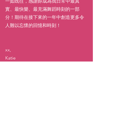
一如既往，感謝妳成為我日常中最真
實、最快樂、最充滿舞蹈時刻的一部
分！期待在接下來的一年中創造更多令
人難以忘懷的回憶和時刻！
xx,
Katie
( Anna Liang 譯 )
慶祝
我的故事
靈感／啟發