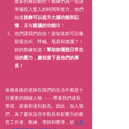
麼多的舞蹈動作？教練們為一堂課
準備投入驚人的時間和努力，他們
知道
跳舞可以提升大腦功能和記
憶
，還有
醒腦的功能
唷！
他們讓我們自由！誰知道妳可以像
那樣尖叫、呼喊、甩肩和搖擺？！
妳的教練知道！
幫助妳擺脫日常生
活的壓力，慶祝當下是他們的專
長！
各種各樣的老師在我們的生活中都是十
分重要的關鍵人物 ------ 帶著我們成長、
學習、探索和達到新高。因此，加入我
們，為了慶祝這些辛勤具有影響力的教
育工作者、教練、導師和嚮導，於 
9 月 