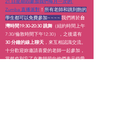
21 日星期四參加我們每月一次的 
Zumba 直播派對
！
所有老師和跳到飽的
學生都可以免費參加~~~~ 
我們將於
台
灣時間19:30-20:30 跳舞
（紐約時間上午
7:30/倫敦時間下午12:30），之後還有
30 分鐘的線上聊天
，來互相認識交流。
十分歡迎妳邀請喜愛的老師一起參加，
當然也別忘了在教師節向他們表示些愛
與謝意唷！
繼續舞動！
xx,
Katie