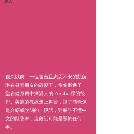
動力
很久以前，一位害羞且忐忑不安的凱薩
琳在身旁朋友的鼓勵下，偷偷溜進了一
堂在健身房中擠滿人的 Zumba 課的後
排。美麗的教練走上舞台，說了感覺像
是介紹或說明的一段話，對幾乎不懂中
文的凱薩琳，這段話可能是關於任何
事。