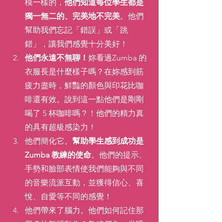
模一樣的，
他們知道每位學生都是
獨一無二的、完美地不完美
。他們
幫助我們忘記「錯誤」或「跳
錯」，讓我們感覺十分美好！
他們永遠不無聊！
妳看過Zumba 的
衣服長是什麼樣子嗎？在妳感到筋
疲力盡時，鮮豔的顏色與印花比咖
啡還有效。說到這一點他們是剛剛
喝了 5 杯咖啡嗎？！他們的精力真
的具有超級感染力！
他們簡化它。
幫助學生感到成功是
Zumba 教練的使命
。他們的提示、
手勢和臉部表情使我們能夠與不同
的音樂流派互動，並獲得信心、喜
悅、自愛等不同的感覺！
他們帶來了腦力。他們如何記住那