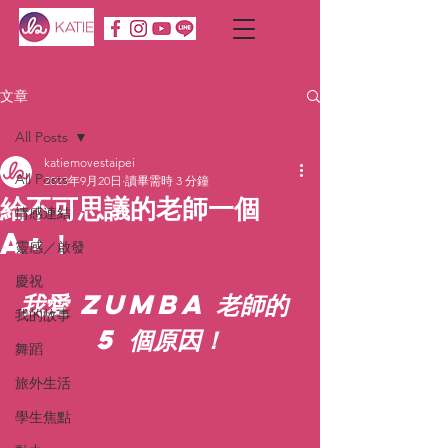
文章
All Posts
katiemovestaipei
All Posts
2023年9月20日
讀畢需時 3 分鐘
給不可思議的老師一個
情感連結
A+！
靈感／啟發
慶祝
我愛 Zumba 老師的 
我的故事
5 個原因！
舞蹈
旅外生活
學生焦點