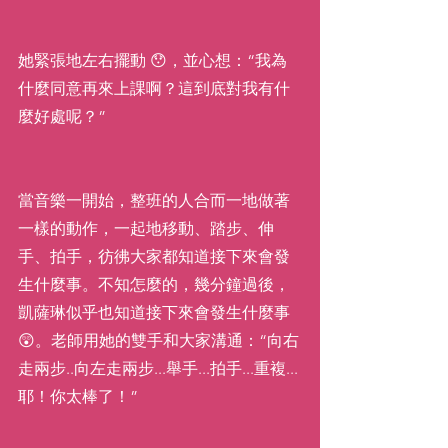
她緊張地左右擺動 😯，並心想：“我為
什麼同意再來上課啊？這到底對我有什
麼好處呢？”
當音樂一開始，整班的人合而一地做著
一樣的動作，一起地移動、踏步、伸
手、拍手，彷彿大家都知道接下來會發
生什麼事。不知怎麼的，幾分鐘過後，
凱薩琳似乎也知道接下來會發生什麼事 
😲。老師用她的雙手和大家溝通：“向右
走兩步..向左走兩步...舉手...拍手...重複...
耶！你太棒了！”