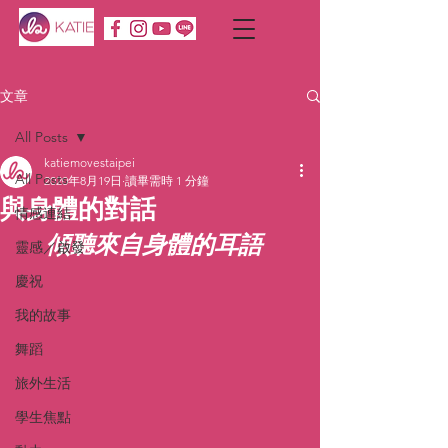
文章
All Posts
katiemovestaipei
All Posts
2020年8月19日
讀畢需時 1 分鐘
與身體的對話
情感連結
傾聽來自身體的耳語
靈感／啟發
慶祝
我的故事
舞蹈
旅外生活
學生焦點