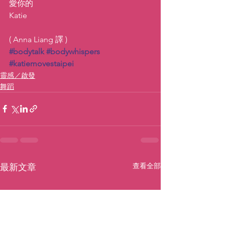
愛你的
Katie
( Anna Liang 譯 )
#bodytalk
#bodywhispers
#katiemovestaipei
靈感／啟發
舞蹈
查看全部
最新文章