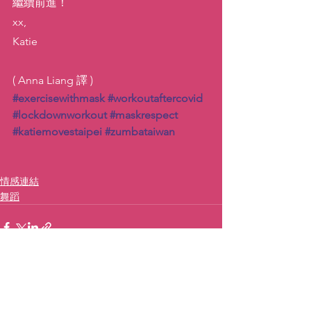
繼續前進！
xx,
Katie
( Anna Liang 譯 )
#exercisewithmask
#workoutaftercovid
#lockdownworkout
#maskrespect
#katiemovestaipei
#zumbataiwan
情感連結
舞蹈
查看全部
最新文章