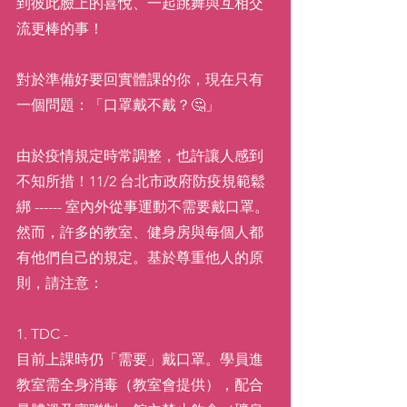
到彼此臉上的喜悅、一起跳舞與互相交
流更棒的事！
對於準備好要回實體課的你，現在只有
一個問題：「口罩戴不戴？🤔」
由於疫情規定時常調整，也許讓人感到
不知所措！11/2 台北市政府防疫規範鬆
綁 ------ 室內外從事運動不需要戴口罩。
然而，許多的教室、健身房與每個人都
有他們自己的規定。基於尊重他人的原
則，請注意：
1. TDC - 
目前上課時仍「需要」戴口罩。學員進
教室需全身消毒（教室會提供），配合