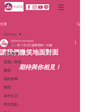
文章
All Posts
katiemovestaipei
All Posts
2021年11月3日
讀畢需時 1 分鐘
讓我們微笑地面對面
情感連結
靈感／啟發
期待與你相見！
慶祝
我的故事
舞蹈
旅外生活
學生焦點