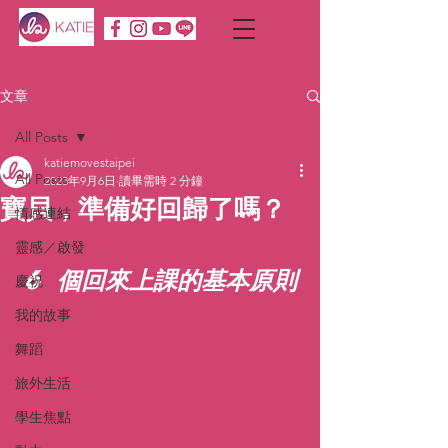
文章
All Posts
katiemovestaipei
All Posts
2023年9月6日
讀畢需時 2 分鐘
寶貝，準備好回歸了嗎？
情感連結
靈感／啟發
6 個回來上課的基本原則
慶祝
我的故事
舞蹈
旅外生活
學生焦點