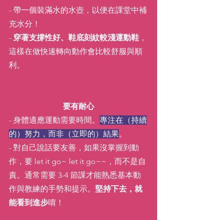
- 帶一個裝滿水的水壺，以便在課堂中補
充水分！
- 
穿著支撐性好、鞋底刻紋較淺運動鞋
，
這樣在做快速轉向動作會比較舒服與順
利。
要有耐心
- 身體適應運動需要時間。
專注在（持續
的）努力，而非（立即的）結果
。
- 對自己說話要友善，如果沒掌握到動
作，要 let it go~ let it go~~，而不是自
責。通常需要 3-4 節課才能熟悉基本動
作與教練的手勢和提示。
堅持下去，就
能看到進步
唷！