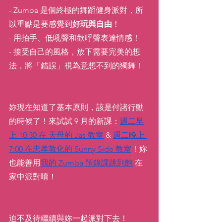
- Zumba 是個終極的舞蹈健身派對，所
以重點是要感覺到
好玩與自由
！
- 用拍手、低吼聲和歡呼聲表達情感！
- 接受自己的風格，放下需要完美的想
法，將「錯誤」視為意想不到的獨舞！
妳現在知道了基本原則，該是付諸行動
的時候了！來試試 9 月的新課：
週二早
上 10:30 在 天母的 Jas 教室
 & 
週二晚上 
7:00 在忠孝敦化的 Sunny Side 教室
！妳
也能善用
我的 Zumba 預錄課跳到飽
 在
家中派對唷！
迫不及待繼續與妳一起派對下去！