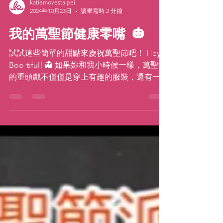
katiemovestaipei
2024年10月23日
讀畢需時 2 分鐘
我的萬聖節健康零嘴 🎃
試試這些簡單的甜點來慶祝萬聖節吧！ Hey
Boo-tiful! 👻 如果妳和我小時候一樣，萬聖節
的重頭戲不僅僅是穿上有趣的服裝，還有一袋
袋的糖果！士力架、Reese's 花生醬杯和彩虹
糖永遠是我戰利品袋中最珍貴的寶物。...