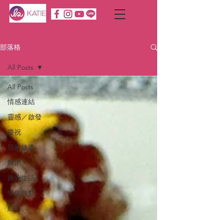
部落格
All Posts
All Posts
情感連結
靈感／啟發
慶祝
我的故事
舞蹈
旅外生活
學生焦點
動力