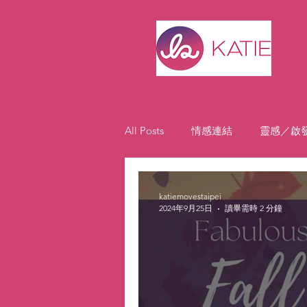
All Posts
情感連結
靈感／啟
學生焦點
動力
katiemovestaipei
2024年9月25日
讀畢需時 2 分鐘