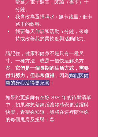
螢幕／電子裝置，閱讀（書本）十
分鐘。
我會改為選擇喝水 / 無卡路里 / 低卡
路里的飲料。
我要每天伸展和活動 5 分鐘，來維
持或改善我的柔軟度與活動能力。
請記住，健康和健身不是只有一種尺
寸、一種方法、或是一個快速解決方
案。
它們是一個長期的生活方式，需要
付出努力，但非常值得
，因為
妳能因健
康的身心活得更充實
！
如果跳更多舞有在妳 2024 年的待辦清單
中，如果妳想藉舞蹈讓妳感覺更活躍與
快樂，希望妳知道，我將在這裡陪伴妳
的每個甩肩及扭臀！😉