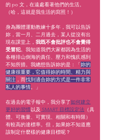
的 po 文，在遠處看著他們的生活。
（哈，這就是我生活的寫照！）
身為團體運動教練十多年，我可以告訴
妳，當一月、二月過去，某人從沒有出
現在課堂上，
我既不會批評也不會覺得
受冒犯
。我知道我們大家都因為生活的
各種排山倒海的責任、壓力和愧疚感到
不知所措。我總想告訴妳的是：「
妳的
健康很重要，它值得妳的時間、精力與
關注
，而
找到適合妳的方式是一件非常
私人的事情
。」
在過去的電子報中，我分享了
如何建立
更好的習慣
以及
 SMART 目標設定法
（具
體、可衡量、可實現、相關和有時限）
有較高的達標率。但，如果妳不知道應
該制定什麼樣的健康目標呢？