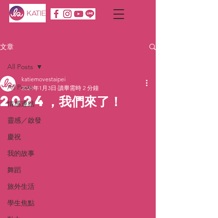
文章
All Posts
katiemovestaipei
All Posts
2024年1月3日
讀畢需時 2 分鐘
2024，我們來了！
情感連結
靈感／啟發
慶祝
我的故事
舞蹈
旅外生活
學生焦點