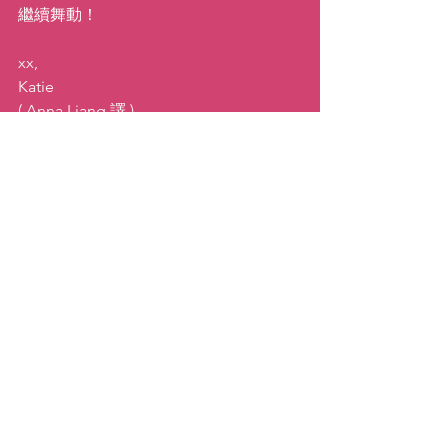
繼續舞動！
xx,
Katie
( Anna Liang 譯 )
#healthgoals2024
動力
查看全部
最新文章