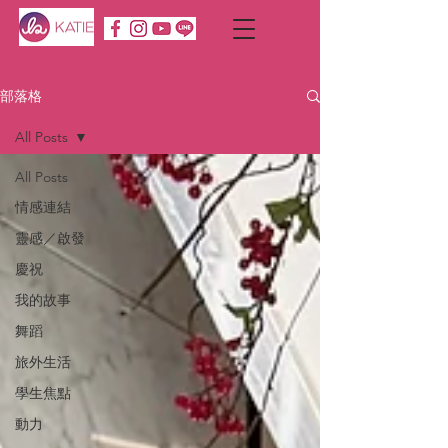
部落格
All Posts
All Posts
情感連結
靈感／啟發
慶祝
我的故事
舞蹈
旅外生活
學生焦點
動力