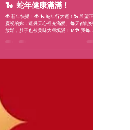
katiemovestaipei
2025年1月29日
讀畢需時 2 分鐘
🐍 蛇年健康滿滿！
🌟 新年快樂！🌟 🐍 蛇年行大運！🐍 希望正在
慶祝的妳，這幾天心裡充滿愛、每天都能好好
放鬆，肚子也被美味大餐填滿！🥢🎊 我每年
都會說，但這句話依然真實不變 ------ 我真的
超愛農曆新年！🌸 相較於 1 月 1...