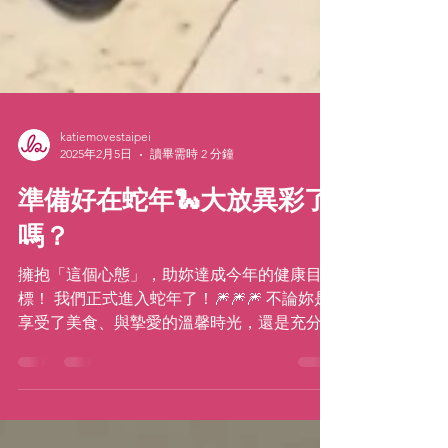
katiemovestaipei
2025年2月5日
讀畢需時 2 分鐘
準備好在蛇年🐍大放異彩了
嗎？
擁抱「這個心態」，助妳達成今年的健康目
標！ 我們正式進入蛇年了！🎆🎆🎆 不論妳是
享受了美食、與摯愛的溫馨時光，還是充分的
休息，希望大家都度過了一個美好的假期！💖
如果妳在春節假期間仍然跟著我的預錄課一起
舞動，我想要再次地恭喜妳 —— 向「 把快樂